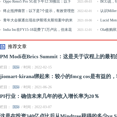
司还没有足够的滥用
Oppo Reno5 Pro 5G在下午12:30推出：以下
持ITC的干
BCG说，
2021-09-03
是细节
终止抵押痛苦：以下是7个提示，有效管理您
亿美元
认识Mille
2022-02-01
的房屋贷款EMIS
青年大会驱逐出现在伊斯塔夫斯坦案中的米
游戏手柄
Lucid 
2021-10-06
歇尔律师的领导人
India Inc在FY15-18花费了5万卢比，但未花
欢迎竞争”
Ola收购班
2021-12-01
费的金额更高，为6万卢比: 报告
推荐文章
PM Modi在Brics Summit：这是关于议程上的最
栏目：
国际
/ 时间：2022-02-15
jiomart-kirana绑起来：较小的fmcg cos是有
栏目：
国际
/ 时间：2021-06-26
PI行业：确信未来几年的收入增长率为20％
栏目：
国际
/ 时间：2022-03-07
这是在投资340亿卢比后从Mindtree获得的多少vg Sid