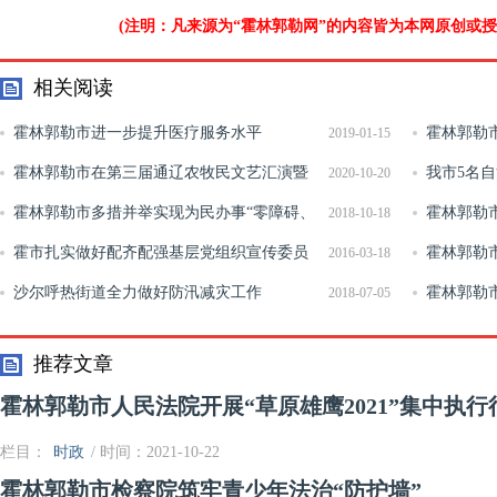
(注明：凡来源为“霍林郭勒网”的内容皆为本网原创或
相关阅读
霍林郭勒市进一步提升医疗服务水平
霍林郭勒
2019-01-15
霍林郭勒市在第三届通辽农牧民文艺汇演暨
服务
我市5名
2020-10-20
首届安代舞大赛中喜获佳绩
霍林郭勒市多措并举实现为民办事“零障碍、
霍林郭勒
2018-10-18
零距离”
霍市扎实做好配齐配强基层党组织宣传委员
召开新冠肺
霍林郭勒
2016-03-18
工作
沙尔呼热街道全力做好防汛减灾工作
霍林郭勒
2018-07-05
工作 查看2
推荐文章
霍林郭勒市人民法院开展“草原雄鹰2021”集中执行
栏目：
时政
/ 时间：2021-10-22
霍林郭勒市检察院筑牢青少年法治“防护墙”