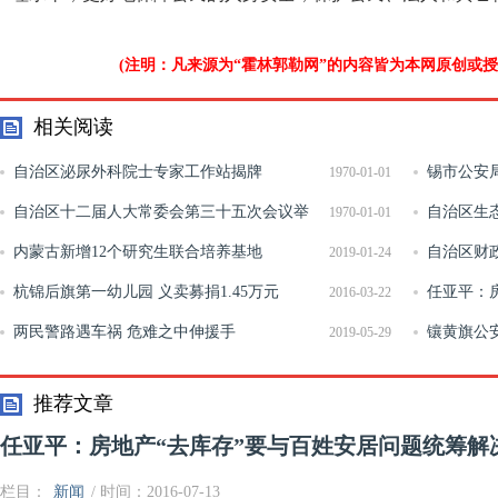
(注明：凡来源为“霍林郭勒网”的内容皆为本网原创或
相关阅读
自治区泌尿外科院士专家工作站揭牌
锡市公安
1970-01-01
自治区十二届人大常委会第三十五次会议举
道路交通安
自治区生
1970-01-01
行第一次全体会议
内蒙古新增12个研究生联合培养基地
险隐患排查
自治区财政
2019-01-24
杭锦后旗第一幼儿园 义卖募捐1.45万元
治区科技重
任亚平：
2016-03-22
两民警路遇车祸 危难之中伸援手
统筹解决
镶黄旗公
2019-05-29
劝导活动
推荐文章
任亚平：房地产“去库存”要与百姓安居问题统筹解
栏目：
新闻
/ 时间：2016-07-13