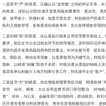
一是筑牢“严”的强度。正确认识“放管服”之间的辩证关系，
的角度，深刻认识防控虚开发票风险的重要性、紧迫性。系
缪、抓早抓小、防微杜渐，知责尽责负责，时刻保持严防虚开
险列入绩效管理，多角度强化绩效考评，充分发挥绩效管理的
二是织细“防”的密度。在认真执行税务总局管理要求基础上
要求，制定全方位全过程全环节的管理规范。及时组织召开增
度研判虚开发票风险趋势和防控重点。针对化整为零、延长链
化、团队化、移动化等现象，以发票领用为关键节点，持续完
指标，以精准“画像”防患于未然。对税法遵从度低的纳税人实
基层各单位积极介入地方招商引资工作，挡住虚开企业“落户”
三是提升“打”的精度。优化增值税预警系统功能，精准前移“
货劳、征科、稽查、大企业和监察等部门密切配合，对纳税人
查”；对外，与公安、金融等部门加强协同，联动联防。有针
区开展专项整治和挂牌督办。将存在进项税额抵扣异常、进销