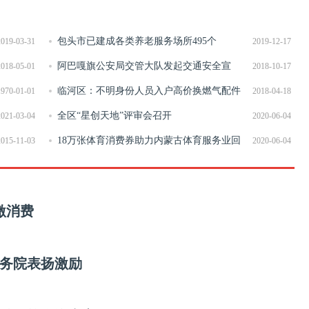
包头市已建成各类养老服务场所495个
2019-03-31
2019-12-17
阿巴嘎旗公安局交管大队发起交通安全宣
2018-05-01
2018-10-17
传“大攻势”
临河区：不明身份人员入户高价换燃气配件
1970-01-01
2018-04-18
全区“星创天地”评审会召开
2021-03-04
2020-06-04
术研究
18万张体育消费券助力内蒙古体育服务业回
2015-11-03
2020-06-04
暖
激消费
国务院表扬激励