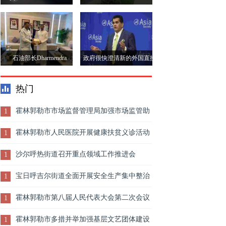
对政府的&ldquo;不切实际
酋接受700亿卢比
和不切实际&rdquo;的全电
动推动
石油部长Dharmendra
政府很快澄清新的外国直接
Pradhan表示，印度的能源
投资规则下的受益所有权问
热门
需求增长4.2％
题：阿弥陀金康德
霍林郭勒市市场监督管理局加强市场监管助
1
推农资企业复工复产
霍林郭勒市人民医院开展健康扶贫义诊活动
1
沙尔呼热街道召开重点领域工作推进会
1
宝日呼吉尔街道全面开展安全生产集中整治
1
工作
霍林郭勒市第八届人民代表大会第二次会议
1
隆重开幕
霍林郭勒市多措并举加强基层文艺团体建设
1