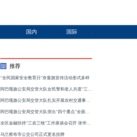
国内
国际
推荐
“全民国家安全教育日”奈曼旗宣传活动形式多样
阿巴嘎旗公安局交管大队女民警和老人共度“三八”节
阿巴嘎旗公安局交管大队扎实开展农村交通事故预防工作
阿巴嘎旗公安局交管大队突出“四个重点”全面强化初夏农村道路交通管理工作
全区金融扶持“三农三牧”工作座谈会召开 张华讲话
乌兰察布市公交公司正式更名挂牌