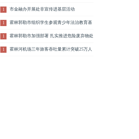
市金融办开展处非宣传进基层活动
1
霍林郭勒市组织学生参观青少年法治教育基
1
地
霍林郭勒市加强部署 扎实推进危险废弃物处
1
置工作
霍林河机场三年旅客吞吐量累计突破25万人
1
次