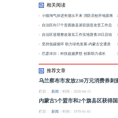
相关阅读
小猫淘气掉进夹缝出不来 消防员刨开地面将
其救出
自治区向57个贫困旗县派驻脱贫攻坚工作总
队
自治区巡视整改落实工作实地督查28日启动
坚持低碳循环 助力绿色发展-内蒙古交通质
监局积极推进温拌沥青和废旧路面资源化利用技
巴彦淖尔：科技超越梦想 创新助力成长
推荐文章
乌兰察布市发放230万元消费券刺
栏目：
新闻
/ 时间：2020-04-15
内蒙古5个盟市和2个旗县区获得
栏目：
新闻
/ 时间：1970-01-01