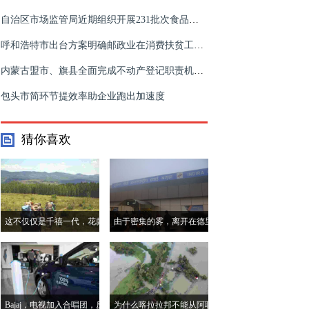
自治区市场监管局近期组织开展231批次食品抽检
呼和浩特市出台方案明确邮政业在消费扶贫工作中的职责和作用
内蒙古盟市、旗县全面完成不动产登记职责机构整合工作
包头市简环节提效率助企业跑出加速度
猜你喜欢
这不仅仅是千禧一代，花款
由于密集的雾，离开在德里
模式正在看到总体班次
机场举行2小时
Bajaj，电视加入合唱团，反
为什么喀拉拉邦不能从阿联