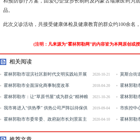
和预防诊疗方案，由爱心企业步长制药及内蒙古瑞康医药为居
品。
此次义诊活动，共接受健康体检及健康教育的群众约100余名
(注明：凡来源为“霍林郭勒网”的内容皆为本网原创或
相关阅读
霍林郭勒市谊滨社区新时代文明实践站开展
莫斯台街
2020-10-21
保密法宣传月活动
霍林郭勒市全面深化商事制度改革
打造社区党
霍林郭勒
2018-04-20
霍林郭勒市：让“草原书屋”成为群众“精神粮
霍林郭勒
2021-10-26
仓”
我市将进入“供热季” 供热公司严阵以待保供
市疾控中
2019-09-04
热
霍林郭勒市市委常委、政府副市长刘景富主
健”党员志
霍林郭勒
2020-04-10
持召开《政府工作报告》征求意见座谈会
2020年新
推荐文章