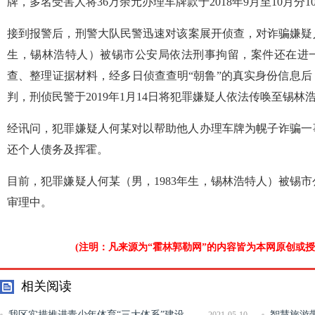
牌，多名受害人将36万余元办理车牌款于2018年9月至10月分
接到报警后，刑警大队民警迅速对该案展开侦查，对诈骗嫌疑人
生，锡林浩特人）被锡市公安局依法刑事拘留，案件还在进一
查、整理证据材料，经多日侦查查明“朝鲁”的真实身份信息
判，刑侦民警于2019年1月14日将犯罪嫌疑人依法传唤至锡
经讯问，犯罪嫌疑人何某对以帮助他人办理车牌为幌子诈骗一
还个人债务及挥霍。
目前，犯罪嫌疑人何某（男，1983年生，锡林浩特人）被锡
审理中。
(注明：凡来源为“霍林郭勒网”的内容皆为本网原创或
相关阅读
我区实措推进青少年体育“三大体系”建设
智慧旅游