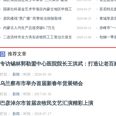
2021-05-10
国家社科基金艺术学项目内蒙古地区申报工
苏尼特左
2018-03-27
作顺利完成
居民楼现“黑广播” 民警依法拆除取缔
行动
青城草原
2019-06-23
内蒙古人均生产总值突破6.7万元
赤峰市“
2020-03-11
二连浩特市全力夯实农牧民工工资治欠保支
包钢一季
2020-11-04
工作
推荐文章
专访锡林郭勒盟中心医院院长王洪武：打造让老百
栏目：
新闻
/ 时间：2020-01-16
乌兰察布市举办首届新春年货展销会
栏目：
新闻
/ 时间：2017-01-16
巴彦淖尔市首届农牧民文艺汇演精彩上演
栏目：
新闻
/ 时间：2018-07-17