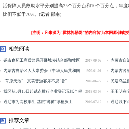
活保障人员救助水平分别提高25个百分点和10个百分点，年
比例不低于70%。(记者 邵南)
(注明：凡来源为“霍林郭勒网”的内容皆为本网原创或
相关阅读
锡市食药工商质监局开展城乡结合部和牧区
内蒙古自治
2017-09-09
药品质量安全专项检查
内蒙古自治区人大常委会《中华人民共和国
国家重点生
内蒙古各
1970-01-01
固体废物污染环境防治法》执法检查公告
“草原天池”：京冀晋游客乐不思“暑”
酬
民建乌兰
2016-06-22
我区从3月15日起试点推行企业登记无纸全程
王玉明在
2018-03-07
电子化及无介质电子营业执照
通辽市为高校学生 基层“蹲苗”厚植沃土
加大产业扶
通辽以下
2019-07-12
推荐文章