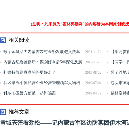
(注明：凡来源为“霍林郭勒网”的内容皆为本网原创或
相关阅读
数字金融助力内蒙古农村金融发展进入快车
【学习贯
2021-11-24
道
内蒙古纪委监察厅：谋划好今后5年深化反腐
神】内蒙古
【两学一
2015-11-28
倡廉建设的目标任务
扎鲁特旗到嘎查的路更好走了
解决自身问
绿了沙地 
2019-08-22
我区举办个体私营企业经营管理领军人物培
包头市国家
2019-07-04
训班
科尔沁区警方侦破一起诈骗案
锡林浩特
2019-04-22
实名制工作
推荐文章
雪域苍茫看劲松——记内蒙古军区边防某团伊木河