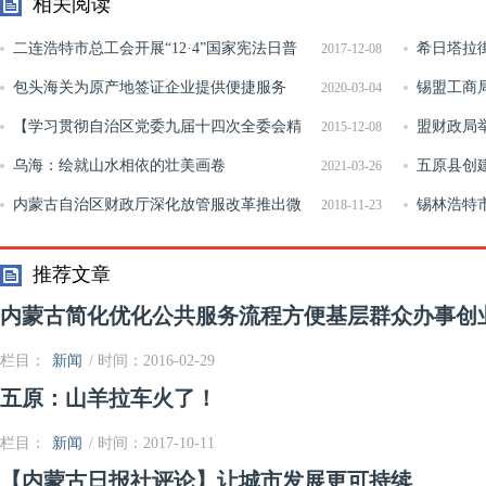
相关阅读
二连浩特市总工会开展“12·4”国家宪法日普
希日塔拉
2017-12-08
法宣传活动
包头海关为原产地签证企业提供便捷服务
锡盟工商
2020-03-04
【学习贯彻自治区党委九届十四次全委会精
盟财政局
2015-12-08
神】内蒙古民政厅：统一思想坚定发展信心
乌海：绘就山水相依的壮美画卷
训
五原县创
2021-03-26
内蒙古自治区财政厅深化放管服改革推出微
锡林浩特
2018-11-23
信支付宝便民收缴新举措
传活动
推荐文章
内蒙古简化优化公共服务流程方便基层群众办事创
栏目：
新闻
/ 时间：2016-02-29
五原：山羊拉车火了！
栏目：
新闻
/ 时间：2017-10-11
【内蒙古日报社评论】让城市发展更可持续