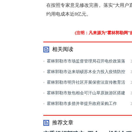
在按照专家意见修改完善。落实“大用户
约用电成本近8亿元。
(注明：凡来源为“霍林郭勒网
相关阅读
霍林郭勒市市场监督管理局召开电价政策落
实工作推进会
霍林郭勒市达来胡硕苏木全力投入疫情防控
阻击工作
霍林郭勒市明升社区开展保密法宣传教育活
动
霍林郭勒市敖包相会可汗山草原旅游区搭建
优质服务 迎八方来客
霍林郭勒市多措并举提升政府采购工作
推荐文章