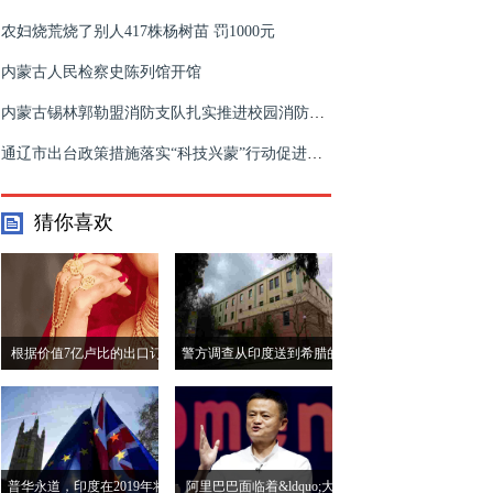
农妇烧荒烧了别人417株杨树苗 罚1000元
内蒙古人民检察史陈列馆开馆
内蒙古锡林郭勒盟消防支队扎实推进校园消防安全教育工作
通辽市出台政策措施落实“科技兴蒙”行动促进科技创新
猜你喜欢
根据价值7亿卢比的出口订
警方调查从印度送到希腊的
单，Goldiam International股
可疑信封
价上涨6％
普华永道，印度在2019年将
阿里巴巴面临着&ldquo;大