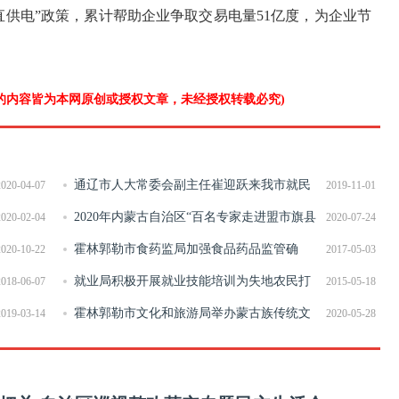
直供电”政策，累计帮助企业争取交易电量51亿度，为企业节
”的内容皆为本网原创或授权文章，未经授权转载必究)
通辽市人大常委会副主任崔迎跃来我市就民
2020-04-07
2019-11-01
生实事项目人大代表票决制工作会议筹备情况进行调研
2020年内蒙古自治区“百名专家走进盟市旗县
2020-02-04
2020-07-24
科普传播行”在霍林郭勒市开讲
霍林郭勒市食药监局加强食品药品监管确
2020-10-22
2017-05-03
保“舌尖上的安全”
就业局积极开展就业技能培训为失地农民打
2018-06-07
2015-05-18
通绿色就业通道
霍林郭勒市文化和旅游局举办蒙古族传统文
2019-03-14
2020-05-28
化体验季活动之安代舞公益培训