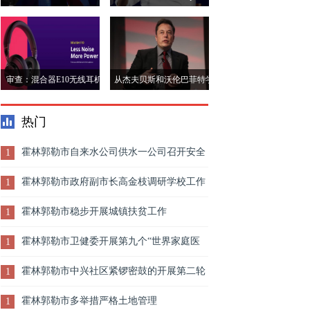
在2019年在全球经济排名中
挑战&rdquo;，因为杰克马
超越英国
杰克马杰克
审查：混合器E10无线耳机
从杰夫贝斯和沃伦巴菲特学
是&ldquo;物有所值&rdquo;
习什么
热门
霍林郭勒市自来水公司供水一公司召开安全
1
教育培训会
霍林郭勒市政府副市长高金枝调研学校工作
1
霍林郭勒市稳步开展城镇扶贫工作
1
霍林郭勒市卫健委开展第九个“世界家庭医
1
生日”宣传活动
霍林郭勒市中兴社区紧锣密鼓的开展第二轮
1
疫情防控排查工作
霍林郭勒市多举措严格土地管理
1