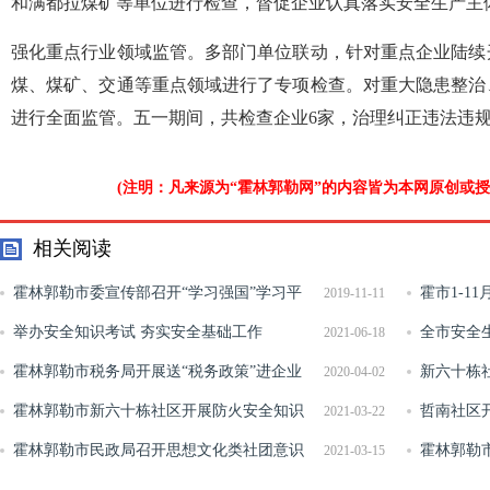
和满都拉煤矿等单位进行检查，督促企业认真落实安全生产主
强化重点行业领域监管。多部门单位联动，针对重点企业陆续
煤、煤矿、交通等重点领域进行了专项检查。对重大隐患整治
进行全面监管。五一期间，共检查企业6家，治理纠正违法违规行
(注明：凡来源为“霍林郭勒网”的内容皆为本网原创或
相关阅读
霍林郭勒市委宣传部召开“学习强国”学习平
霍市1-1
2019-11-11
台管理员交流研讨会
举办安全知识考试 夯实安全基础工作
全市安全
2021-06-18
霍林郭勒市税务局开展送“税务政策”进企业
和消防工作
新六十栋
2020-04-02
活动
霍林郭勒市新六十栋社区开展防火安全知识
员观看《艾
哲南社区
2021-03-22
宣传活动
霍林郭勒市民政局召开思想文化类社团意识
霍林郭勒
2021-03-15
形态工作部署暨培训会
心召开退役