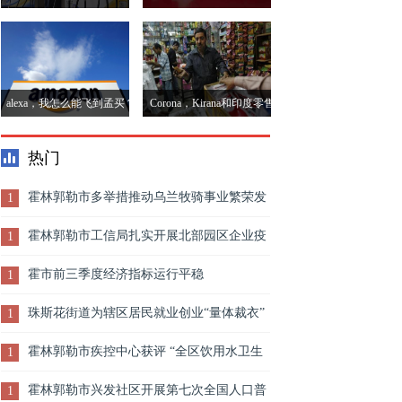
持不变
外交易所上市
alexa，我怎么能飞到孟买？
Corona，Kirana和印度零售
亚马逊现在正在扰乱空中票
的融合模型
热门
务空间
霍林郭勒市多举措推动乌兰牧骑事业繁荣发
1
展
霍林郭勒市工信局扎实开展北部园区企业疫
1
情防控工作
霍市前三季度经济指标运行平稳
1
珠斯花街道为辖区居民就业创业“量体裁衣”
1
霍林郭勒市疾控中心获评 “全区饮用水卫生
1
监测旗县级先进单位 ”
霍林郭勒市兴发社区开展第七次全国人口普
1