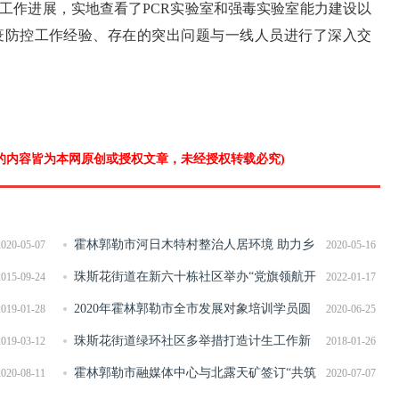
工作进展，实地查看了PCR实验室和强毒实验室能力建设以
疫防控工作经验、存在的突出问题与一线人员进行了深入交
”的内容皆为本网原创或授权文章，未经授权转载必究)
霍林郭勒市河日木特村整治人居环境 助力乡
2020-05-07
2020-05-16
村振兴
珠斯花街道在新六十栋社区举办“党旗领航开
2015-09-24
2022-01-17
启新征程 携手联心谱写新篇章”2021年度表彰大会暨迎新
2020年霍林郭勒市全市发展对象培训学员圆
2019-01-28
2020-06-25
春文艺汇演
满结业
珠斯花街道绿环社区多举措打造计生工作新
2019-03-12
2018-01-26
亮点
霍林郭勒市融媒体中心与北露天矿签订“共筑
2020-08-11
2020-07-07