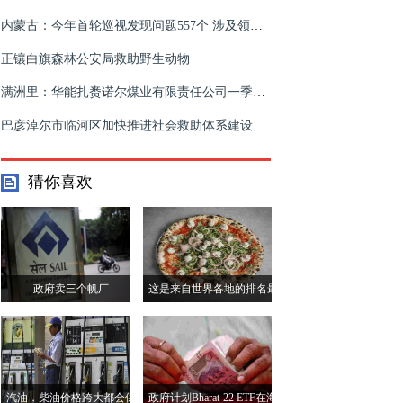
内蒙古：今年首轮巡视发现问题557个 涉及领导干部问题线索264件
正镶白旗森林公安局救助野生动物
满洲里：华能扎赉诺尔煤业有限责任公司一季度煤炭销售突破500万吨
巴彦淖尔市临河区加快推进社会救助体系建设
猜你喜欢
政府卖三个帆厂
这是来自世界各地的排名最
高的比萨饼
汽油，柴油价格跨大都会保
政府计划Bharat-22 ETF在海