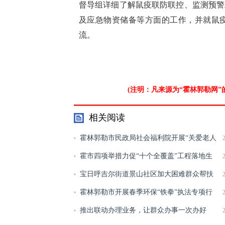
督导组详细了解鼠疫联防联控、监测预警
及应急物资储备等方面的工作，并就鼠
流。
(注明：凡来源为“霍林郭勒网
相关阅读
霍林郭勒市民政局社会福利院开展“关爱老人
情暖夕阳”健康周活动
霍市四项举措力促“十个全覆盖”工程落地生
根
宝日呼吉尔街道景山社区加大困难群众帮扶
力度 解决群众实际困难
霍林郭勒市开展春季环保“铁拳”执法专项行
动
推出联动办理业务，让群众办事一次办好