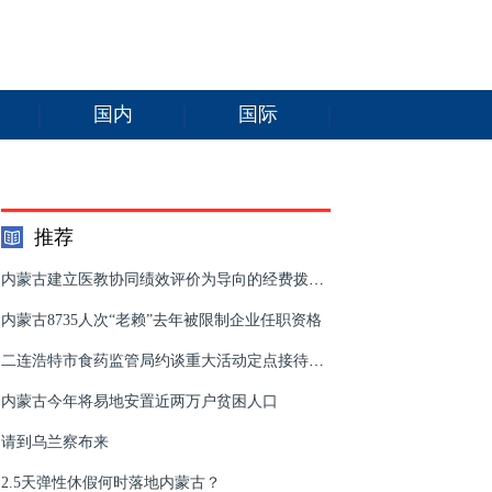
国内
国际
推荐
内蒙古建立医教协同绩效评价为导向的经费拨款机制
内蒙古8735人次“老赖”去年被限制企业任职资格
二连浩特市食药监管局约谈重大活动定点接待酒店
内蒙古今年将易地安置近两万户贫困人口
请到乌兰察布来
2.5天弹性休假何时落地内蒙古？