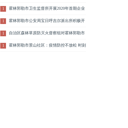
查工作网上培训学习活动
霍林郭勒市卫生监督所开展2020年首期企业
1
职业卫生培训
霍林郭勒市公安局宝日呼吉尔派出所积极开
1
展“扫黄打非”宣传活动
自治区森林草原防灭火督察组对霍林郭勒市
1
秋冬森林草原防灭火工作进行督导检查
霍林郭勒市景山社区：疫情防控不放松 时刻
1
绷紧安全弦