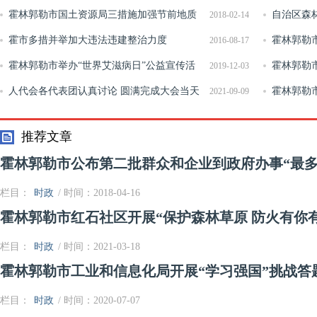
效 保障农产品安全
霍林郭勒市国土资源局三措施加强节前地质
自治区森
2018-02-14
灾害防治工作
霍市多措并举加大违法违建整治力度
秋冬森林草
霍林郭勒
2016-08-17
霍林郭勒市举办“世界艾滋病日”公益宣传活
霍林郭勒
2019-12-03
动
人代会各代表团认真讨论 圆满完成大会当天
卫生综合整
霍林郭勒
2021-09-09
各项议程
产领域“双
推荐文章
霍林郭勒市公布第二批群众和企业到政府办事“最多跑
栏目：
时政
/ 时间：2018-04-16
霍林郭勒市红石社区开展“保护森林草原 防火有你
栏目：
时政
/ 时间：2021-03-18
霍林郭勒市工业和信息化局开展“学习强国”挑战答
栏目：
时政
/ 时间：2020-07-07