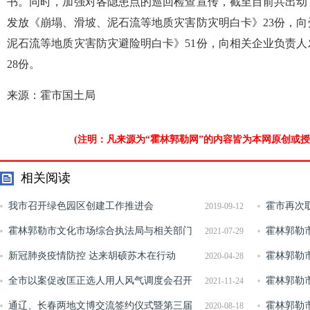
书。同时，加强对各隐患点的巡回检查宣传，截至目前共出动
发放《崩塌、滑坡、泥石流等地质灾害防灾明白卡》23份，
泥石流等地质灾害防灾避险明白卡》51份，向相关企业负责
28份。
来源：霍市国土局
(注明：凡来源为“霍林郭勒网”的内容皆为本网原创或
相关阅读
我市召开绿色园区创建工作推进会
霍市再次
2019-09-12
霍林郭勒市文化市场综合执法局与相关部门
费
霍林郭勒
2021-07-29
联合开展旅游行业领域检查
新冠肺炎疫情防控 达来胡硕苏木在行动
霍林郭勒
2020-04-28
全市以案促改匡正选人用人风气调度会召开
霍林郭勒
2021-11-24
通辽、长春两地文博交流签约仪式暨第三届
春季预防鼠
霍林郭勒
2020-08-18