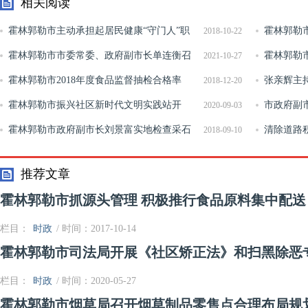
相关阅读
霍林郭勒市主动承担起居民健康“守门人”职
霍林郭勒
2018-10-22
责 稳步推进家庭医生签约服务工作
霍林郭勒市市委常委、政府副市长单连衡召
霍林郭勒
2021-10-27
开能耗“双控”工作调度会
霍林郭勒市2018年度食品监督抽检合格率
张亲辉主
2018-12-20
99.18%
霍林郭勒市振兴社区新时代文明实践站开
会
市政府副
2020-09-03
展“自行车整治志愿行”活动
霍林郭勒市政府副市长刘景富实地检查采石
生产工作
清除道路
2018-09-10
场安全生产工作
推荐文章
霍林郭勒市抓源头管理 积极推行食品原料集中配送
栏目：
时政
/ 时间：2017-10-14
霍林郭勒市司法局开展《社区矫正法》和扫黑除恶
栏目：
时政
/ 时间：2020-05-27
霍林郭勒市烟草局召开烟草制品零售点合理布局规