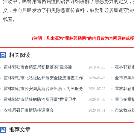
活动中，民警用通俗易懂的语言详细讲解了黑恶势力的定义，
义，并向居民发放了扫黑除恶宣传资料，鼓励引导居民遵守法
线索。
(注明：凡来源为“霍林郭勒网”的内容皆为本网原创或
相关阅读
霍林郭勒市食药监局积极落实“最多跑一
霍林郭勒
2018-03-23
次”改革工作
霍林郭勒市北站社区开展安全隐患排查工作
全市扫黑
2020-05-26
霍林郭勒市公安局莫斯台派出所：为民服务
开
霍林郭勒
2021-07-22
不停歇 小事彰显大情怀
霍林郭勒市结核病防治所开展“世界卫生
务清雪保畅
霍市多举
2020-04-09
日”鼠疫宣传活动
农牧局召开疫情防控调度会
工作
市农牧业
2020-01-31
场开展全面
推荐文章