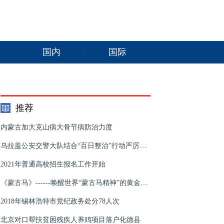
国内
国际
推荐
内蒙古加大克山病大骨节病防治力度
乌拉盖公安交警大队结合“百日整治”行动严厉打击机动车假牌套牌违法行为
2021年普通高校招生报名工作开始
《蒙古马》------唤醒世界“蒙古马精神”的黄金记忆
2018年锡林浩特市党纪政务处分78人次
北京对口帮扶贫困残疾人养鸡项目落户化德县