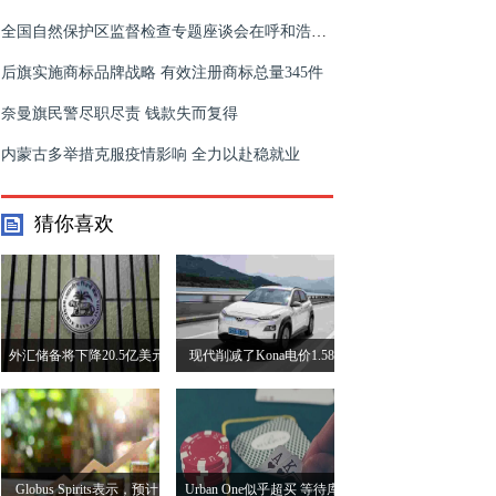
全国自然保护区监督检查专题座谈会在呼和浩特举行
后旗实施商标品牌战略 有效注册商标总量345件
奈曼旗民警尽职尽责 钱款失而复得
内蒙古多举措克服疫情影响 全力以赴稳就业
猜你喜欢
外汇储备将下降20.5亿美元
现代削减了Kona电价1.58
至41790亿美元
Lakh至23.71 Lakh Post Cut
Globus Spirits表示，预计
Urban One似乎超买 等待库