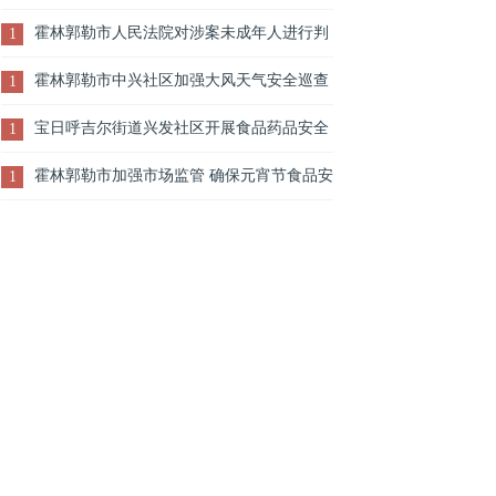
动
霍林郭勒市人民法院对涉案未成年人进行判
1
前调查走访
霍林郭勒市中兴社区加强大风天气安全巡查
1
工作
宝日呼吉尔街道兴发社区开展食品药品安全
1
专项检查宣传活动
霍林郭勒市加强市场监管 确保元宵节食品安
1
全