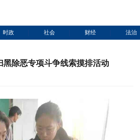
时政
社会
财经
法治
扫黑除恶专项斗争线索摸排活动