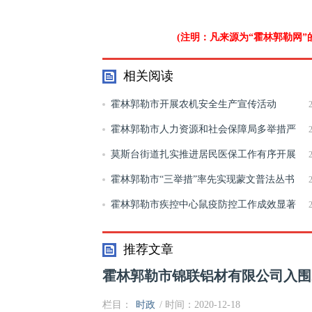
(注明：凡来源为“霍林郭勒网
相关阅读
霍林郭勒市开展农机安全生产宣传活动
霍林郭勒市人力资源和社会保障局多举措严
抓用工备案工作
莫斯台街道扎实推进居民医保工作有序开展
霍林郭勒市“三举措”率先实现蒙文普法丛书
送基层全覆盖
霍林郭勒市疾控中心鼠疫防控工作成效显著
推荐文章
霍林郭勒市锦联铝材有限公司入围20
栏目：
时政
/ 时间：2020-12-18