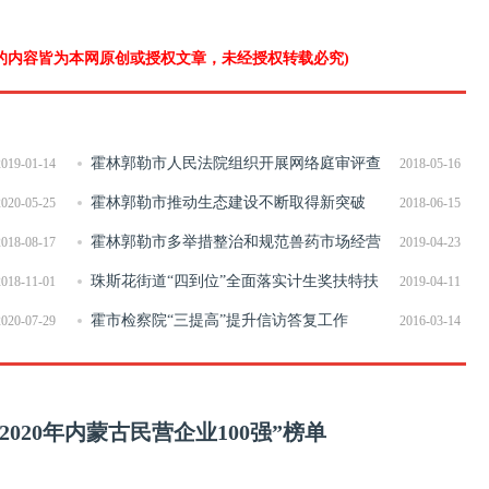
”的内容皆为本网原创或授权文章，未经授权转载必究)
霍林郭勒市人民法院组织开展网络庭审评查
2019-01-14
2018-05-16
全面提升庭审规范化水平
霍林郭勒市推动生态建设不断取得新突破
2020-05-25
2018-06-15
霍林郭勒市多举措整治和规范兽药市场经营
2018-08-17
2019-04-23
秩序
珠斯花街道“四到位”全面落实计生奖扶特扶
2018-11-01
2019-04-11
政策
霍市检察院“三提高”提升信访答复工作
2020-07-29
2016-03-14
20年内蒙古民营企业100强”榜单