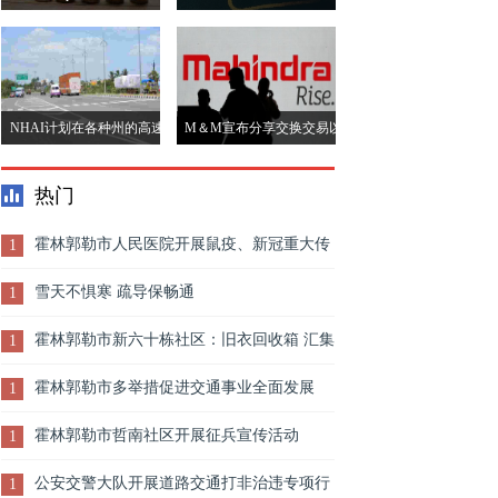
2019财年的收入增长14％
存修正
NHAI计划在各种州的高速
M＆M宣布分享交换交易以
公路延伸到教育道路工程师
合并Mahindra First选择电视
热门
汽车
霍林郭勒市人民医院开展鼠疫、新冠重大传
1
染病防控应急演练
雪天不惧寒 疏导保畅通
1
霍林郭勒市新六十栋社区：旧衣回收箱 汇集
1
正能量
霍林郭勒市多举措促进交通事业全面发展
1
霍林郭勒市哲南社区开展征兵宣传活动
1
公安交警大队开展道路交通打非治违专项行
1