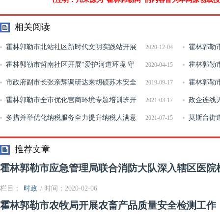
相关阅读
霍林郭勒市北站社区新时代文明实践站开展
霍林郭勒
2020-12-04
居民医疗保险缴费办理工作
霍林郭勒市哲南社区开展“爱护河道环境 守
宣传活动
霍林郭勒
2020-04-15
护美丽家园”宣传活动
市政府副市长张亲辉调研达来胡硕苏木安全
病植物检疫
霍林郭勒市
2019-09-17
生产工作
霍林郭勒市全市优化营商环境专题培训班开
保补贴发放
政企连线
2021-03-17
班
多措并举优化纳税服务全力提升纳税人满意
莫斯台街
2021-07-15
度
日”主题宣
推荐文章
霍林郭勒市应急管理局联合消防大队深入辖区医院
栏目：
时政
/ 时间：2020-02-06
霍林郭勒市农牧局开展农畜产品质量安全检测工作