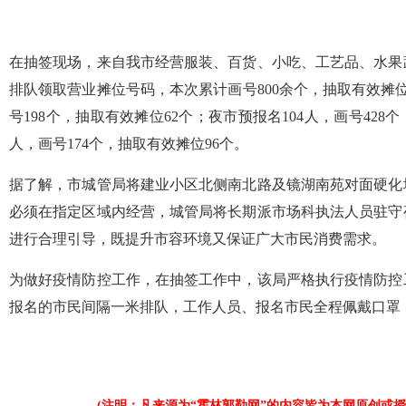
在抽签现场，来自我市经营服装、百货、小吃、工艺品、水果
排队领取营业摊位号码，本次累计画号800余个，抽取有效摊位
号198个，抽取有效摊位62个；夜市预报名104人，画号428个
人，画号174个，抽取有效摊位96个。
据了解，市城管局将建业小区北侧南北路及镜湖南苑对面硬化
必须在指定区域内经营，城管局将长期派市场科执法人员驻守
进行合理引导，既提升市容环境又保证广大市民消费需求。
为做好疫情防控工作，在抽签工作中，该局严格执行疫情防控
报名的市民间隔一米排队，工作人员、报名市民全程佩戴口罩
(注明：凡来源为“霍林郭勒网”的内容皆为本网原创或