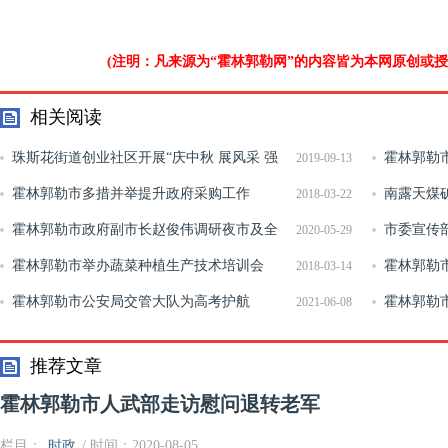
(注明：凡来源为“霍林郭勒网”的内容皆为本网原创或
相关阅读
珠斯花街道创业社区开展“庆中秋 展风采 强
霍林郭勒
2019-09-13
体魄”门球比赛
霍林郭勒市多措并举提升政府采购工作
心建设情况
南露天煤矿
2018-03-22
霍林郭勒市政府副市长赵俊伟调研夜市及全
阶段
市委宣传
2020-05-29
市环境卫生整治工作
霍林郭勒市举办蔬菜种植生产技术培训会
温
霍林郭勒
2018-03-14
霍林郭勒市公安局交管大队为高考护航
排部署会
霍林郭勒
2021-06-08
全隐患排查
推荐文章
霍林郭勒市人武部走访慰问退转老军
栏目：
时政
/ 时间：2020-08-05