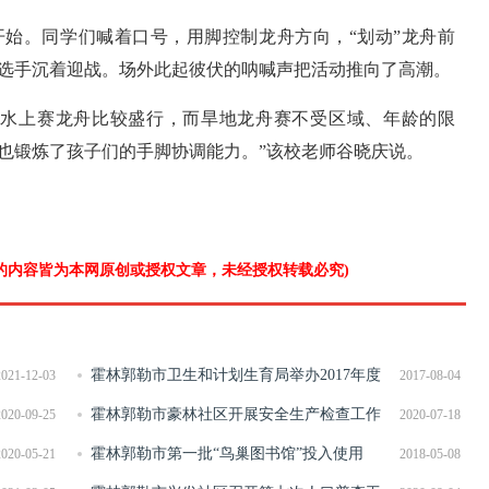
开始。同学们喊着口号，用脚控制龙舟方向，“划动”龙舟前
选手沉着迎战。场外此起彼伏的呐喊声把活动推向了高潮。
方水上赛龙舟比较盛行，而旱地龙舟赛不受区域、年龄的限
也锻炼了孩子们的手脚协调能力。”该校老师谷晓庆说。
”的内容皆为本网原创或授权文章，未经授权转载必究)
霍林郭勒市卫生和计划生育局举办2017年度
2021-12-03
2017-08-04
全市计划生育工作业务知识培训班
霍林郭勒市豪林社区开展安全生产检查工作
2020-09-25
2020-07-18
霍林郭勒市第一批“鸟巢图书馆”投入使用
2020-05-21
2018-05-08