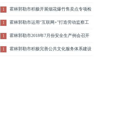
霍林郭勒市积极开展烟花爆竹售卖点专项检
1
查
霍林郭勒市运用“互联网+”打造劳动监察工
1
作新模式
霍林郭勒市2018年7月份安全生产例会召开
1
霍林郭勒市积极完善公共文化服务体系建设
1