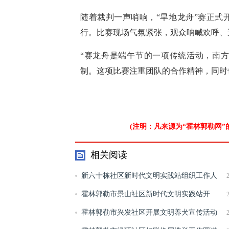
随着裁判一声哨响，“旱地龙舟”赛正式
行。比赛现场气氛紧张，观众呐喊欢呼、
“赛龙舟是端午节的一项传统活动，南
制。这项比赛注重团队的合作精神，同时
(注明：凡来源为“霍林郭勒网
相关阅读
新六十栋社区新时代文明实践站组织工作人
员观看《艾滋过后》纪录片
霍林郭勒市景山社区新时代文明实践站开
展“三减三健”健康知识讲座
霍林郭勒市兴发社区开展文明养犬宣传活动