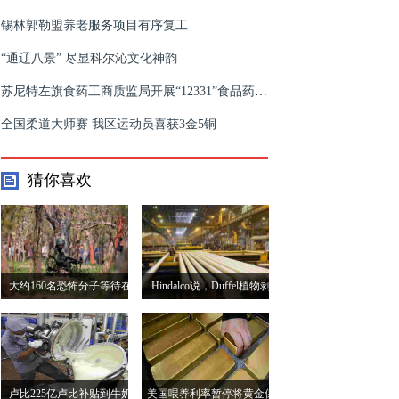
锡林郭勒盟养老服务项目有序复工
“通辽八景” 尽显科尔沁文化神韵
苏尼特左旗食药工商质监局开展“12331”食品药品安全投诉举报宣传
全国柔道大师赛 我区运动员喜获3金5铜
猜你喜欢
大约160名恐怖分子等待在
Hindalco说，Duffel植物剥
巴基斯坦推出垫中浸润的高
离不会改变Aleris收购的轮
级军官
廓
卢比225亿卢比补贴到牛奶
美国喂养利率暂停将黄金保