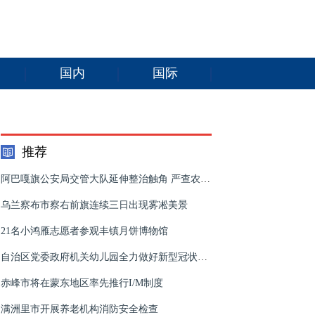
国内
国际
推荐
阿巴嘎旗公安局交管大队延伸整治触角 严查农牧区涉牌涉证违法行为
乌兰察布市察右前旗连续三日出现雾凇美景
21名小鸿雁志愿者参观丰镇月饼博物馆
自治区党委政府机关幼儿园全力做好新型冠状病毒疫情防控工作
赤峰市将在蒙东地区率先推行I/M制度
满洲里市开展养老机构消防安全检查