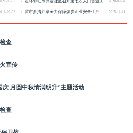
霍林郭勒市兴发社区召开第七次人口普查工
2021-03-05
2020-09-04
作部署会议
霍市多措并举全力保障煤炭企业安全生产
2018-02-02
2015-11-11
老人
检查
防火宣传
国庆 月圆中秋情满明升”主题活动
检查
天保卫战