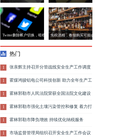
农民等待银行账户
留在八个月高度附近
Twitter删除帐户切换，暗模
免税酒精，卷烟购买可能会
式功能
受到预算2020年
热门
张亲辉主持召开分管战线安全生产工作调度
1
会
霍煤鸿骏铝电公司科技创新 助力全年生产工
1
作提质增效
霍林郭勒市人民法院荣获全国法院文化建设
1
先进单位
霍林郭勒市强化土壤污染管控和修复 着力打
1
好土壤防治攻坚战
霍林郭勒市降负增效 持续优化纳税服务
1
市场监督管理局组织召开安全生产工作会议
1