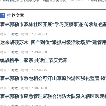
更规范
霍林郭勒市达来胡硕苏木市场监管所突击夜
霍林郭勒
2021-08-19
查餐饮单位
进行时”活动
推荐文章
霍林郭勒市豪林社区开展“学习英模事迹 传承红色
栏目：
时政
/ 时间：2021-08-23
达来胡硕苏木“四个到位”狠抓村级活动场所“建管用
栏目：
时政
/ 时间：2019-09-30
统战携手一家亲 共话佳节庆元宵
栏目：
时政
/ 时间：2022-02-15
霍林郭勒市敖包相会可汗山草原旅游区强化监管 
栏目：
时政
/ 时间：2018-11-08
霍林郭勒市应急管理局联合消防大队深入辖区医院