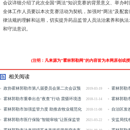
会议详细介绍了此次全国“两法”知识竞赛的背景意义、举办
全体工作人员要以本次竞赛活动为契机，加强对“两法”及配
律法规的理解和运用，切实提升药品监管人员法治素养和执法
和守法意识。
(注明：凡来源为“霍林郭勒网”的内容皆为本网原创或
相关阅读
政协霍林郭勒市第八届委员会第二次会议预
霍林郭勒
2019-03-19
备会议召开
霍林郭勒市重拳出击“夜查”行动 震慑环境违
霍林郭勒市
2018-11-14
法行为
霍林郭勒市加强监管力度 助推农牧业规范化
宣传周活动
自治区发
2018-11-08
发展
霍林郭勒市医疗保险“智能审核”让医保监管
设交流座谈
安监局找
2021-03-22