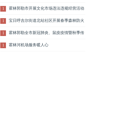
业”专题会议
霍林郭勒市开展文化市场违法违规经营活动
1
大排查大整治行动
宝日呼吉尔街道北站社区开展春季森林防火
1
安全知识宣传活动
霍林郭勒全市新冠肺炎、鼠疫疫情暨秋季传
1
染病防控工作调度会召开
霍林河机场服务暖人心
1