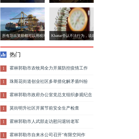
魔，为让年轻人负担得起的
消贷款应用程序违反政策
家园
所有导出奖励都可以用税率
Khattar否认不法行为，说康
退款计划所取代
乃馨是一个真正的企业失败
热门
霍林郭勒市农牧局全力开展防控疫情工作
1
珠斯花街道创业社区多举措化解矛盾纠纷
1
霍林郭勒市政府办公室党总支组织参观纪念
1
改革开放40周年大型图片成就展
莫街明升社区开展节前安全生产检查
1
霍林郭勒市人武部走访慰问退转老军
1
霍林郭勒市自来水公司召开“有限空间作
1