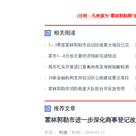
(注明：凡来源为“霍林郭勒网
相关阅读
1—3季度霍林郭勒市自治区级重大项目已完
成投资82亿元
霍市1—8月份主要经济指标完成情况
我市扎实开展进口畜禽肉类及海鲜核酸检测
监管工作
18家金融机构支持自治区公路建设重点项目
霍林郭勒市消防救援大队联合市应急管理
局、治安大队等部门开展人员密集场所消防安全
推荐文章
霍林郭勒市进一步深化商事登记改
栏目：
时政
/ 时间：2019-03-12