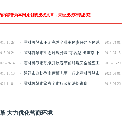
”的内容皆为本网原创或授权文章，未经授权转载必究)
霍林郭勒市不断完善企业主体责任监管体系
2017-11-23
2018-08-01
进一步夯实安全生产基础
霍林郭勒市生态环境分局“零容忍 出重拳 下
2015-09-24
2019-05-15
狠招”狠抓环境违法行为
霍林郭勒市积极开展春节前环境安全检查工
2020-09-14
2019-01-29
作
通辽市政协副主席檀志军一行来霍林郭勒市
2015-11-18
2021-06-01
调研政务服务工作
霍林郭勒市举办全市行政执法培训班
2021-11-04
2018-06-26
检查
革 大力优化营商环境