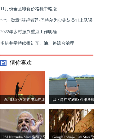
11月份全区粮食价格稳中略涨
“七一勋章”获得者廷·巴特尔为少先队员们上队课
2022年乡村振兴重点工作明确
多措并举持续推进车、油、路综合治理
猜你喜欢
通用LG化学将向电动电池
以下是在实施BSVI排放规
合资企业投资23亿美元
范后将其汽油发动机放下五
辆车
PM Narendra Modi赢得了恶
Google India从Play Store取