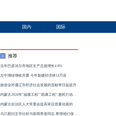
国内
国际
推荐
去年巴彦淖尔市地区生产总值增长4.8%
左中增绿增收并重 今年新建经济林14万亩
旅游业对通辽市经济社会发展的贡献率日益提升
内蒙古2020年“福康工程”“助康工程” 惠民行动启动
内蒙古自治区人大常委会提高审议质量动真的
乌兰慰问文学社科与新闻界老同志 希望他们保重身体 继续为文化繁荣贡献力量