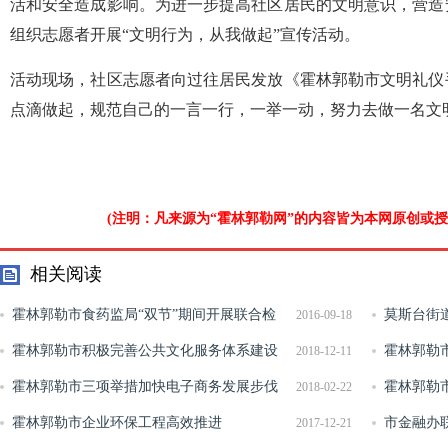
活和安全造成影响。为进一步提高社区居民的文明意识，营造
组织志愿者开展“文明行为，从我做起”宣传活动。
活动现场，社区志愿者向过往居民发放《霍林郭勒市文明礼仪
点滴做起，规范自己的一言一行，一举一动，努力去做一名文
(注明：凡来源为“霍林郭勒网”的内容皆为本网原创或
相关阅读
霍林郭勒市食药监局“双节”期间开展联合检
莫斯台街
2016-09-18
查
霍林郭勒市积极完善公共文化服务体系建设
霍林郭勒
2018-12-11
霍林郭勒市三项举措加快电子商务发展步伐
霍林郭勒
2018-02-22
霍林郭勒市企业环保工程高效推进
市金融办
2017-12-21