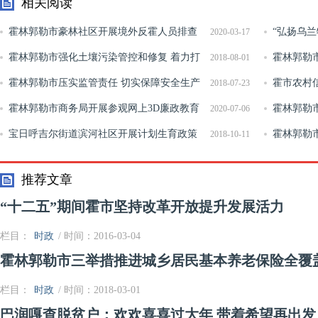
相关阅读
霍林郭勒市豪林社区开展境外反霍人员排查
“弘扬乌
2020-03-17
工作
霍林郭勒市强化土壤污染管控和修复 着力打
兰牧骑新春
霍林郭勒
2018-08-01
好土壤防治攻坚战
霍林郭勒市压实监管责任 切实保障安全生产
发展
霍市农村
2018-07-23
形势稳定
霍林郭勒市商务局开展参观网上3D廉政教育
霍林郭勒
2020-07-06
展厅警示教育活动
宝日呼吉尔街道滨河社区开展计划生育政策
学水平显著
霍林郭勒
2018-10-11
宣传活动
耕备耕
推荐文章
“十二五”期间霍市坚持改革开放提升发展活力
栏目：
时政
/ 时间：2016-03-04
霍林郭勒市三举措推进城乡居民基本养老保险全覆
栏目：
时政
/ 时间：2018-03-01
巴润嘎查脱贫户：欢欢喜喜过大年 带着希望再出发