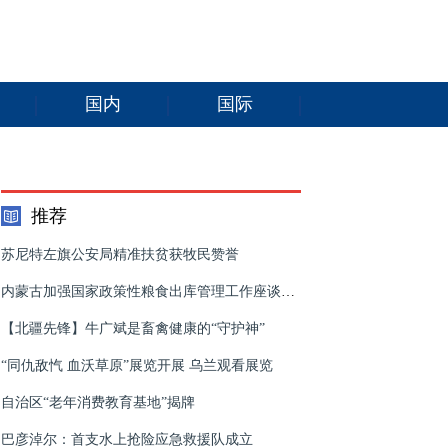
国内
国际
推荐
苏尼特左旗公安局精准扶贫获牧民赞誉
内蒙古加强国家政策性粮食出库管理工作座谈会召开
【北疆先锋】牛广斌是畜禽健康的“守护神”
“同仇敌忾 血沃草原”展览开展 乌兰观看展览
自治区“老年消费教育基地”揭牌
巴彦淖尔：首支水上抢险应急救援队成立