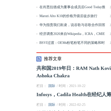
在肖恩拉德成为董事会成员后Good Today推
出了用于全公司范围捐赠的新工具
Maruti Alto K10的价格升级后徒步旅行
华为指责我们欺凌，说谷歌与谷歌合作回答
禁令
经济调查2020来自Wikipedia，ICRA，CMIE
的源数据，包括其他私人实体
BSVI过渡：OEMs粉笔粉笔不同的策略和时
间表，将硬盘停止到BSIV生产
推荐文章
共和国2019年日：RAM Nath Kovi
Ashoka Chakra
栏目：
国际
/ 时间：2021-10-22
Infosys，Cadila Health
栏目：
国际
/ 时间：2022-02-25