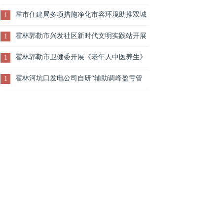
宣传活动
霍市住建局多项措施净化市容环境助推双城
1
创建
霍林郭勒市兴发社区新时代文明实践站开展
1
加强网络文明建设主题宣传活动
霍林郭勒市卫健委开展《老年人中医养生》
1
健康知识讲座
霍林河坑口发电公司自研“辅助调峰盈亏管
1
理分析平台”上线试运行