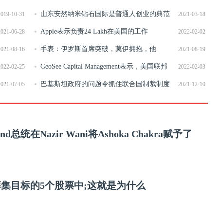
山东安然纳米钻石国际是普通人创业的典范
2019-10-31
2021-03-18
Apple表示负责24 Lakh在美国的工作
2021-06-28
2022-02-02
手表：伊罗斯首席突破，莫伊拥抱，他
2021-08-16
2021-08-19
GeoSee Capital Management表示，美国联邦
2022-02-25
2022-02-03
汇率削减不会影响印度投资者
巴基斯坦政府的问题令抓住联合国制裁制度
2021-07-05
2021-12-10
下的所有禁用服装的资产
nd总统在Nazir Wani将Ashoka Chakra赋予了
在经纪人筹集目标的5个股票中;这就是为什么