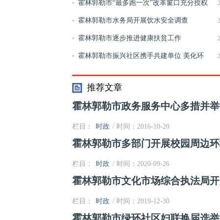
念
霍林郭勒市“最多跑一次”改革窗口充分授权
到位 行政审批再提速
霍林郭勒市水务局开展饮水安全调查
霍林郭勒市逐步推进健康扶贫工作
霍林郭勒市振兴社区携手共建单位 美化环
境“靓”社区
推荐文章
霍林郭勒市政务服务中心多措并举
栏目：
时政
/ 时间：2016-10-20
霍林郭勒市多部门开展校园周边环
栏目：
时政
/ 时间：2020-09-26
霍林郭勒市文化市场综合执法局开
栏目：
时政
/ 时间：2019-12-30
霍林郭勒市绿环社区妇联换届选举