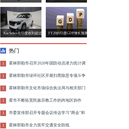
了300万美元
喷气通道的麻烦会影响印度
航空
Kia Seltos在印度收到超过
FY20的印度GDP增长预测
23,000多家预订
为7.1％，揭示了FICCI调查
热门
霍林郭勒市召开2020年国防动员潜力统计调
1
查任务部署会
霍林郭勒市绿环社区开展扫黑除恶专项斗争
1
宣传活动
霍林郭勒市文化市场综合执法局与相关部门
1
联合开展旅游行业领域检查
霍市不断拓宽民族宗教工作的跨地区协作
1
市委宣传部召开专题会议传达学习“两会”和
1
市委八届二次全会暨全市经济工作会议精神
霍林郭勒市全力筑牢交通安全防线
1