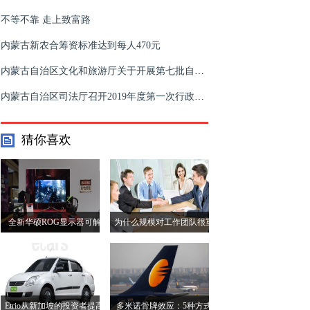
不等不靠 走上致富路
内蒙古新农合筹资标准达到每人470元
​内蒙古自治区文化和旅游厅关于开展第七批自治区级非物质文化遗产代表性项目代表性传承人申报工作的通知
内蒙古自治区司法厅召开2019年度第一次行政复议案件协调会
猜你喜欢
全新华硕ROG显示器可解
为什么规模对工作团队很重
决色度二次采样问题，并采
要
用Mini LED
Etrio从新加坡的投资者提高
多米诺骨牌效应：5种方式