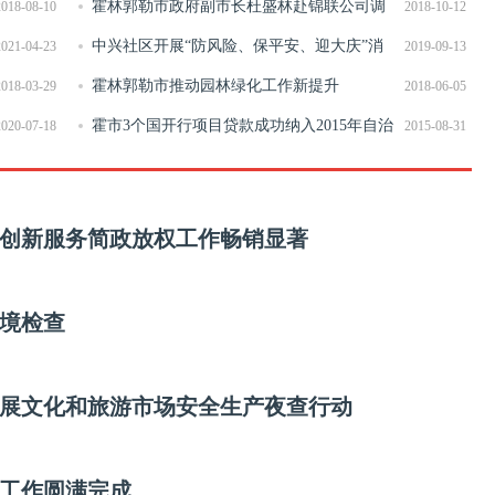
正能量
霍林郭勒市政府副市长杜盛林赴锦联公司调
2018-08-10
2018-10-12
研科技创新工作进展情况
中兴社区开展“防风险、保平安、迎大庆”消
2021-04-23
2019-09-13
防安全隐患大排查活动
霍林郭勒市推动园林绿化工作新提升
2018-03-29
2018-06-05
霍市3个国开行项目贷款成功纳入2015年自治
2020-07-18
2015-08-31
区第一批定向债券置换贷款清单
创新服务简政放权工作畅销显著
境检查
展文化和旅游市场安全生产夜查行动
工作圆满完成