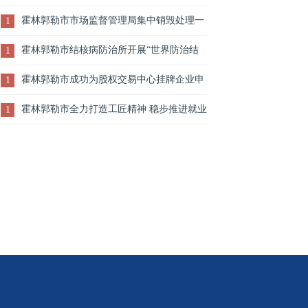
霍林郭勒市市场监督管理局集中销毁处理一
1
批假冒伪劣商品
霍林郭勒市结核病防治所开展“世界防治结
1
核病日”主题宣传活动
霍林郭勒市成功为股权交易中心挂牌企业申
1
报自治区奖补资金
霍林郭勒市全力打造工匠精神 稳步推进就业
1
创业双提升