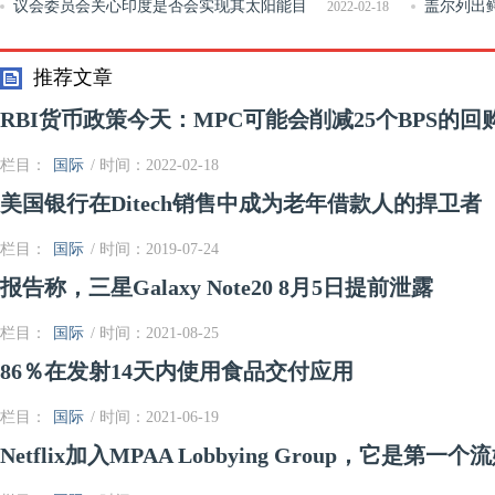
像头系统
议会委员会关心印度是否会实现其太阳能目
过程
盖尔列出鳄
2022-02-18
标
54,000亿卢
推荐文章
RBI货币政策今天：MPC可能会削减25个BPS的回
栏目：
国际
/ 时间：2022-02-18
美国银行在Ditech销售中成为老年借款人的捍卫者
栏目：
国际
/ 时间：2019-07-24
报告称，三星Galaxy Note20 8月5日提前泄露
栏目：
国际
/ 时间：2021-08-25
86％在发射14天内使用食品交付应用
栏目：
国际
/ 时间：2021-06-19
Netflix加入MPAA Lobbying Group，它是第一