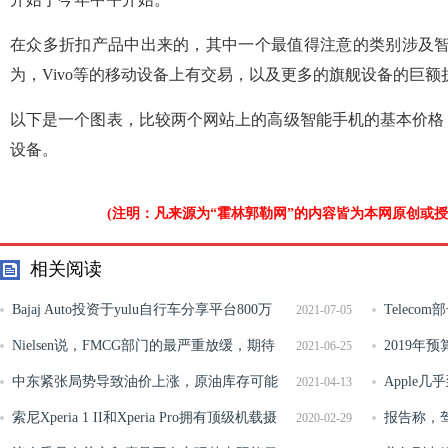
在众多折扣产品中出来的，其中一个最值得注意的类别涉及智能
为，Vivo等的移动设备上有交易，以及更多的旗舰设备的巨额
以下是一个图表，比较两个网站上的高级智能手机的基本价格
设备。
(注明：凡来源为“霍林郭勒网”的内容皆为本网原创或
相关阅读
Bajaj Auto投资于yulu自行车分享平台800万
Teleco
2021-07-05
美元
Nielsen说，FMCG部门的最严重放缓，期待
监管机构很快
2019年预算
2021-06-25
节日增压
中东紧张局势导致油价上涨，原油库存可能
的10维愿景
Apple
2021-04-13
减少
索尼Xperia 1 II和Xperia Pro拥有顶级机载摄
报告称，
2020-02-29