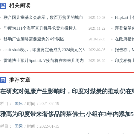
相关阅读
联合国儿童基金会表示，数百万贫困的城市
Flipkar
2021-10-03
儿童比农村同龄人更糟糕
印度为111个海军直升机寻求卖方投标人
日开始
拜登希望
2021-11-22
移动广告策略需要避免的4个误区
在政府措
2019-12-03
amit shah表示，印度肯定会成为2024美元的5
报告称，M
2022-02-05
万亿经济
雷迪博士预计Sputnik V疫苗将在未来几周内
比的工作
印度稻价
2021-03-29
获得印度监管机构的批准''
推荐文章
在研究对健康产生影响时，印度对煤炭的推动仍在
栏目：
国际
/ 时间：2021-07-19
雅高为印度带来奢侈品牌莱佛士;小组在3年内添加
栏目：
国际
/ 时间：2022-01-15