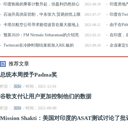
印度铁路的乘客计数升起，但盈利仍然担心
印度房地产
2021-09-19
石油升高供应切割，中东张力;贸易担忧上限
资者关注各
印度在Tw
2021-07-17
收益
卡塔尔航空公司寻求赔偿波音在最大接地上
制
由于在Pi
2021-08-12
预算2020：FM Nirmala Sitharaman的介绍亮
7月份下降了
在印度，谷
2022-02-21
点
Twitterati在冷静时期结束前加入RIL板的
企业家定
2021-09-29
Arundhati Bhattachary突出。但事实是什么？
推荐文章
总统本周授予Padma奖
栏目：
国际
/ 时间：2021-12-01
谷歌支付让用户更加控制他们的数据
栏目：
国际
/ 时间：2021-09-06
Mission Shakti：美国对印度的ASAT测试讨论了批