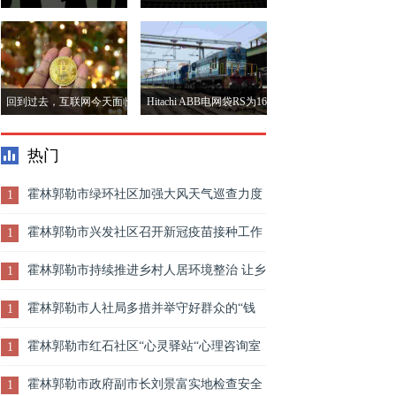
买fitbit
回到过去，互联网今天面临
Hitachi ABB电网袋RS为160
着同样的问题，如Crypto今
CR为印度铁路提供变压器
热门
天
霍林郭勒市绿环社区加强大风天气巡查力度
1
积极排查辖区安全隐患
霍林郭勒市兴发社区召开新冠疫苗接种工作
1
推进会
霍林郭勒市持续推进乡村人居环境整治 让乡
1
村“颜值”靓起来
霍林郭勒市人社局多措并举守好群众的“钱
1
袋子”
霍林郭勒市红石社区“心灵驿站“心理咨询室
1
开展“童趣绽放”情绪化解主题活动
霍林郭勒市政府副市长刘景富实地检查安全
1