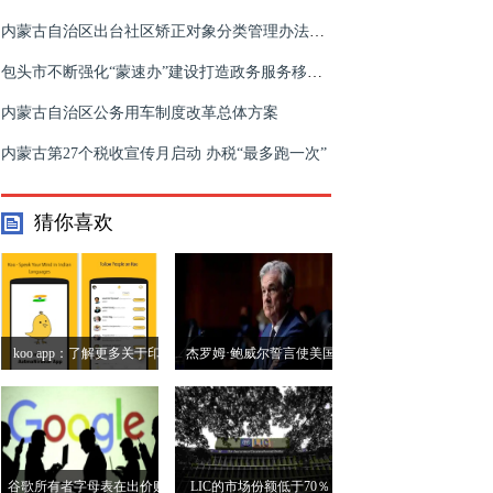
内蒙古自治区出台社区矫正对象分类管理办法提升社区矫正工作规范化水平
包头市不断强化“蒙速办”建设打造政务服务移动端第一品牌
内蒙古自治区公务用车制度改革总体方案
内蒙古第27个税收宣传月启动 办税“最多跑一次”
猜你喜欢
koo app：了解更多关于印
杰罗姆·鲍威尔誓言使美国
度替代的Twitter
重返“大经济体”，降低通货
膨胀
谷歌所有者字母表在出价购
LIC的市场份额低于70％