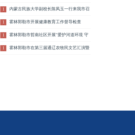
生产工作
内蒙古民族大学副校长陈凤玉一行来我市召
1
开校友代表座谈会
霍林郭勒市开展健康教育工作督导检查
1
霍林郭勒市哲南社区开展“爱护河道环境 守
1
护美丽家园”宣传活动
霍林郭勒市在第三届通辽农牧民文艺汇演暨
1
首届安代舞大赛中喜获佳绩