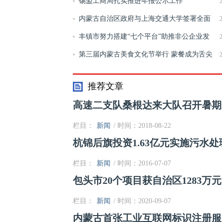
实惠？
锡盟工商局扎实推进年报公示工作
内蒙古自治区政府与上海交通大学签署全面
合作协议
丰镇市努力搭建“七个平台”助推非公企业发
展
第三届内蒙古美食文化节举行 蒙餐成为舌尖
上的诱惑
推荐文章
高速二支队桑根达来大队召开暑期
栏目：
新闻
/ 时间：2018-08-22
杭锦后旗投资1.63亿元实施污水
栏目：
新闻
/ 时间：2016-07-07
包头市20个项目获自治区1283万
栏目：
新闻
/ 时间：2020-09-07
内蒙古首张工业互联网标识注册服