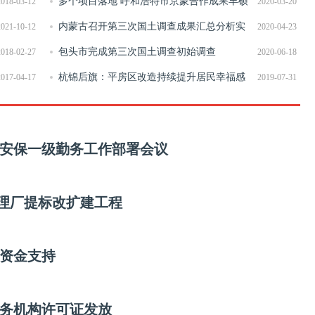
多个项目落地 呼和浩特市京蒙合作成果丰硕
2018-03-12
2020-03-20
内蒙古召开第三次国土调查成果汇总分析实
2021-10-12
2020-04-23
施方案讨论会
包头市完成第三次国土调查初始调查
2018-02-27
2020-06-18
杭锦后旗：平房区改造持续提升居民幸福感
2017-04-17
2019-07-31
安保一级勤务工作部署会议
处理厂提标改扩建工程
元资金支持
务机构许可证发放