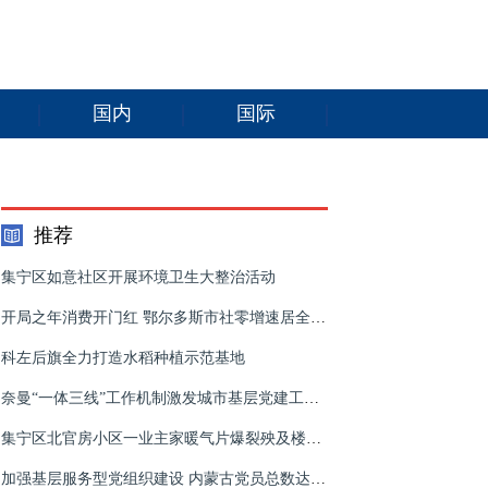
国内
国际
推荐
集宁区如意社区开展环境卫生大整治活动
开局之年消费开门红 鄂尔多斯市社零增速居全区第一
科左后旗全力打造水稻种植示范基地
奈曼“一体三线”工作机制激发城市基层党建工作内生动力
集宁区北官房小区一业主家暖气片爆裂殃及楼下4户
加强基层服务型党组织建设 内蒙古党员总数达到154.1万人