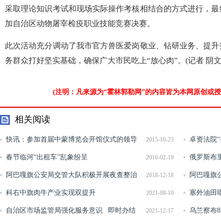
采取理论知识考试和现场实际操作考核相结合的方式进行，最
加自治区动物屠宰检疫职业技能竞赛决赛。
此次活动充分调动了我市官方兽医爱岗敬业、钻研业务、提升
务群众打好坚实基础，确保广大市民吃上“放心肉”。(记者 阴文
(注明：凡来源为“霍林郭勒网”的内容皆为本网原创或
相关阅读
快讯：参加首届中蒙博览会开馆仪式的领导
卓资法院“
2015-10-23
嘉宾进馆巡展
春节临河“出租车”乱象纷呈
俄罗斯布
2016-02-19
阿巴嘎旗公安局交管大队积极开展夜查整治
报社参观考
阿巴嘎旗
2018-12-18
行动
科右中旗肉牛产业实现双提升
输车 营造
塞外油田
2021-08-10
自治区市场监管局强化服务意识 即时办结
田开展“3·
乌兰察布
2021-12-17