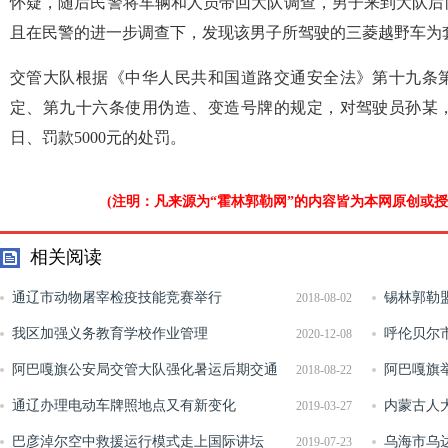
怀疑，随后民警将车辆和人员带回大队调查，男子来到大队后
且在民警的进一步调查下，发现该男子所驾驶的三菱越野车为
交管大队根据《中华人民共和国道路交通安全法》第十九条
定、第九十六条使用伪造、变造号牌的规定，对驾驶员孙某，
日、罚款5000元的处罚。
(注明：凡来源为“霍林郭勒网”的内容皆为本网原创或
相关阅读
通辽市动物屠宰检疫技能竞赛举行
锡林郭勒
2018-08-02
我区加强义务教育学校作业管理
呼伦贝尔
2020-12-08
阿巴嘎旗公安局交管大队强化暑运后期交通
开展校园安
阿巴嘎旗
2018-08-22
事故预防工作
通辽办理电动车牌照地点又有新变化
康教育职能
内蒙古人
2019-03-27
巴彦淖尔空中救援运行模式走上国际讲坛
施办法执法
乌海市乌
2019-07-23