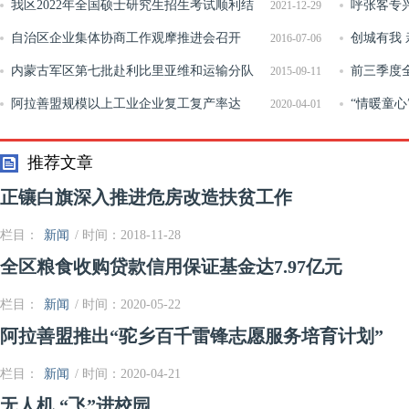
台网址及中考网报注意事项
我区2022年全国硕士研究生招生考试顺利结
呼张客专
2021-12-29
束
自治区企业集体协商工作观摩推进会召开
箱梁平面转体
创城有我 
2016-07-06
内蒙古军区第七批赴利比里亚维和运输分队
前三季度
2015-09-11
凯旋
阿拉善盟规模以上工业企业复工复产率达
“情暖童
2020-04-01
93.8%
走进施介小
推荐文章
正镶白旗深入推进危房改造扶贫工作
栏目：
新闻
/ 时间：2018-11-28
全区粮食收购贷款信用保证基金达7.97亿元
栏目：
新闻
/ 时间：2020-05-22
阿拉善盟推出“驼乡百千雷锋志愿服务培育计划”
栏目：
新闻
/ 时间：2020-04-21
无人机 “飞”进校园