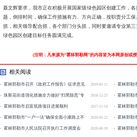
聂文辉要求，我市正在积极开展国家级绿色园区创建工作，各
题，倒排时间，确保工作措施有力、方向正确，按职责分工保
抓，相关领导配合抓，各个部门分头抓，同时要邀请专业第三
绿色园区创建目标任务圆满完成。
(注明：凡来源为“霍林郭勒网”的内容皆为本网原创或
相关阅读
霍林郭勒市召开《政府工作报告》征求意见
霍林郭勒市
2019-02-21
座谈会
珠斯花街道强化措施全力做好“扫黑除恶”专
化网络环境
霍林郭勒
2018-12-25
项工作
霍林郭勒市启富筑路项目进展顺利
代化工作
霍林郭勒
2017-11-14
霍林郭勒市“一户一法”确保全面小康路上不
召开2020
霍林郭勒
2020-05-22
落一人
霍林郭勒市人民法院召开执行工作调度会
霍林郭勒
2020-08-19