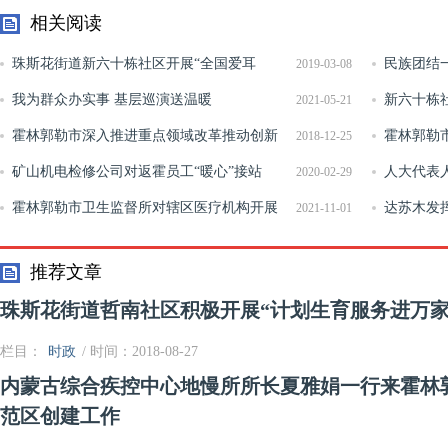
相关阅读
珠斯花街道新六十栋社区开展“全国爱耳
民族团结
2019-03-08
日”主题免费义诊活动
我为群众办实事 基层巡演送温暖
新六十栋
2021-05-21
霍林郭勒市深入推进重点领域改革推动创新
进会
霍林郭勒
2018-12-25
发展
矿山机电检修公司对返霍员工“暖心”接站
校食堂监管
人大代表
2020-02-29
“陪伴”到家
霍林郭勒市卫生监督所对辖区医疗机构开展
达苏木发
2021-11-01
疫情防控专项监督检查
化自信
推荐文章
珠斯花街道哲南社区积极开展“计划生育服务进万家
栏目：
时政
/ 时间：2018-08-27
内蒙古综合疾控中心地慢所所长夏雅娟一行来霍林
范区创建工作