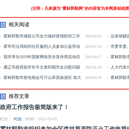
(注明：凡来源为“霍林郭勒网”的内容皆为本网原创或
相关阅读
霍林郭勒市城投公司全力做好疫情防控工作
达来胡硕
2020-02-03
霍市司法局组织社区服刑人员参加公益劳动
作
市委常委
2016-07-16
我市举办2019年国家网络安全宣传周启动仪
导全员核酸
霍林郭勒
2019-09-17
式
通辽市政府副市长牛文俊到我市走访慰问困
演练
人大代表
2022-01-20
难群众
霍林郭勒市敖包相会可汗山草原旅游区 加大
检两院工作
霍林郭勒
2018-04-19
景区文化植入
训班圆满结
推荐文章
政府工作报告极简版来了！
栏目：
时政
/ 时间：2021-03-05