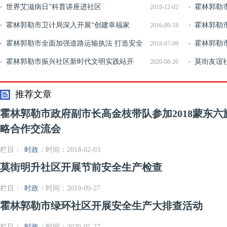
推进会议
世界艾滋病日”科普讲座进社区
霍林郭勒
2019-12-02
霍林郭勒市卫计局深入开展“创建幸福家
霍林郭勒
2016-09-18
庭”活动
霍林郭勒市全面加强道路运输执法 打造安全
鼠疫防控宣
霍林郭勒市
2018-07-09
有序道路交通环境
霍林郭勒市振兴社区新时代文明实践站开
谈会
莫街友谊
2020-08-26
展“制止餐饮浪费 涵养节俭风尚”主题宣传活动
推荐文章
霍林郭勒市政府副市长高金枝带队参加2018蒙东
略合作交流会
栏目：
时政
/ 时间：2018-02-03
莫街明升社区开展节前安全生产检查
栏目：
时政
/ 时间：2019-09-27
霍林郭勒市绿环社区开展安全生产大排查活动
栏目：
时政
/ 时间：2020-05-27