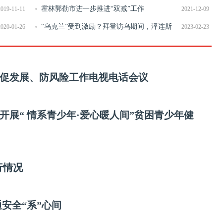
心健康 生命可贵” 心理宣传活动
霍林郭勒市进一步推进“双减”工作
2019-11-11
2021-12-09
“乌克兰”受到激励？拜登访乌期间，泽连斯
2020-01-26
2023-02-23
基称俄罗斯“没有机会赢”
促发展、防风险工作电视电话会议
展“ 情系青少年·爱心暖人间”贫困青少年健
行情况
通安全“系”心间