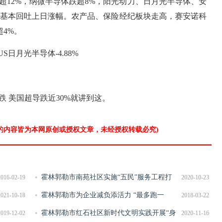
s跌超12%，纳微半导体跌超8%，阳光动力、日月光半导体、安
%，基本回吐上日涨幅。农产品、保险经纪板块走高，赛安诺科
超4%。
%US日月光半导体-4.88%
 美国超导跌近30%就讲到这。
”的内容皆为本网原创或授权文章，未经授权转载必究)
霍林郭勒市南苑社区实施“五民”服务工程打
2016-02-19
2020-10-23
造社区“圈”文化
霍林郭勒市为企业减负添活力 “最多跑一
2021-10-18
2018-03-22
次”越跑越顺
霍林郭勒市红石社区新时代文明实践开展“身
2019-12-02
2020-11-16