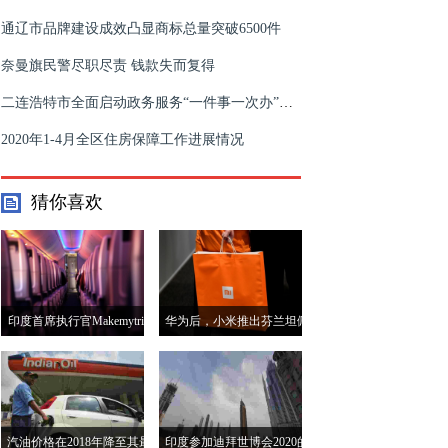
通辽市品牌建设成效凸显商标总量突破6500件
奈曼旗民警尽职尽责 钱款失而复得
二连浩特市全面启动政务服务“一件事一次办”改革
2020年1-4月全区住房保障工作进展情况
猜你喜欢
印度首席执行官Makemytrip
华为后，小米推出芬兰坦佩
India CEO表示，民航增长
雷的研发中心进行相机技术
提高了国内旅游业
汽油价格在2018年降至其最
印度参加迪拜世博会2020的