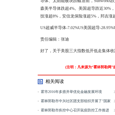
导体、太阳能板块跌幅居前，Sunwork
森美半导体跌超4%。美国超导跌近30
技涨超8%，安信龙保险涨超5%，邦吉涨
US超威半导体-7.02%US美国超导-28.95
责任编辑：张迪
好了，关于美股三大指数低开低走集体收跌
(注明：凡来源为“霍林郭勒网
相关阅读
霍市2016年多措并举优化金融发展环境
霍林郭勒市中兴社区团支部组织开展了“国家
网络安全宣传周”宣传志愿服务活动
霍林郭勒市疾控中心召开鼠疫防控工作推进