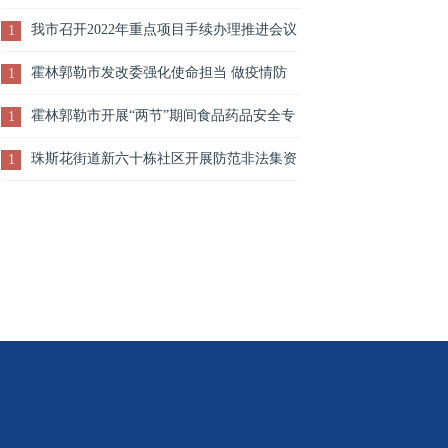
障水平
我市召开2022年重点项目手续办理推进会议
1
霍林郭勒市发改委强化使命担当 做疫情防
1
控“守卫者”
霍林郭勒市开展“两节”期间食品药品安全专
1
项检查
珠斯花街道新六十栋社区开展防范非法集资
1
宣传教育活动