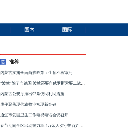
国内
国际
推荐
内蒙古实施全面两孩政策：生育不再审批
“波兰”除了向德国 波兰还要向俄罗斯索要二战赔偿
内蒙古公安厅推出92条便民利民措施
库伦聚焦现代农牧业实现新突破
通辽市爱国卫生工作电视电话会议召开
春节期间全区出动警力38.4万余人次守护百姓平安