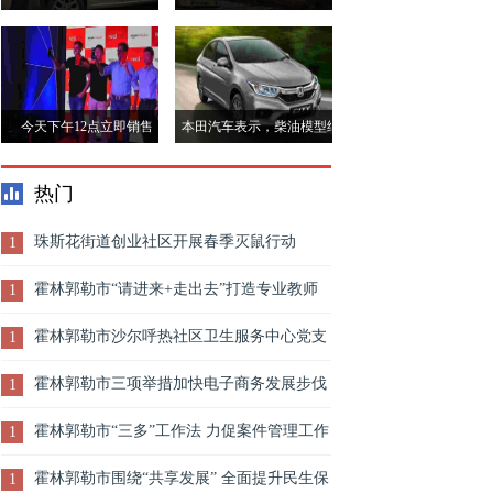
低水平
expats休息时间为330万世
纪，这是一个很棒的新闻
今天下午12点立即销售
本田汽车表示，柴油模型继
realme c12销售;知道在哪里
续与BS-VI时代的汽油饰边
热门
购买，价格和其他细节
共存
珠斯花街道创业社区开展春季灭鼠行动
1
霍林郭勒市“请进来+走出去”打造专业教师
1
队伍 提升职业培训质量
霍林郭勒市沙尔呼热社区卫生服务中心党支
1
部开展“促进民族团结 铸牢中华民族共同体意
霍林郭勒市三项举措加快电子商务发展步伐
1
识”主题党日活动
霍林郭勒市“三多”工作法 力促案件管理工作
1
提档升级
霍林郭勒市围绕“共享发展” 全面提升民生保
1