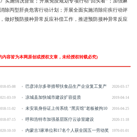
》实施情况督查；开展免疫规划专项行动“回头看”；加强麻
0年消除丙型肝炎危害行动计划；开展全面实施消除疟疾行动评
，做好预防接种异常反应补偿工作，推进预防接种异常反应
”的内容皆为本网原创或授权文章，未经授权转载必究)
巴彦淖尔多举措帮扶食品生产企业复工复产
2018-05-08
2020-03-17
凉城县加快城市建设扩容提质
2021-03-19
2019-04-14
未安装身份证上传系统 “黑宾馆”老板被拘10
2018-11-02
2016-04-25
日
呼和浩特市加强基层医疗云诊室建设
2018-07-15
2020-11-18
内蒙古3家单位和17名个人获全国五一劳动奖
2020-10-10
1970-01-01