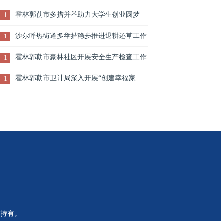
园区重点企业产教融合项目洽谈会在霍林郭勒市
我”安全生产大检查活动
霍林郭勒市多措并举助力大学生创业圆梦
1
公共实训基地召开
沙尔呼热街道多举措稳步推进退耕还草工作
1
霍林郭勒市豪林社区开展安全生产检查工作
1
霍林郭勒市卫计局深入开展“创建幸福家
1
庭”活动
或持有。