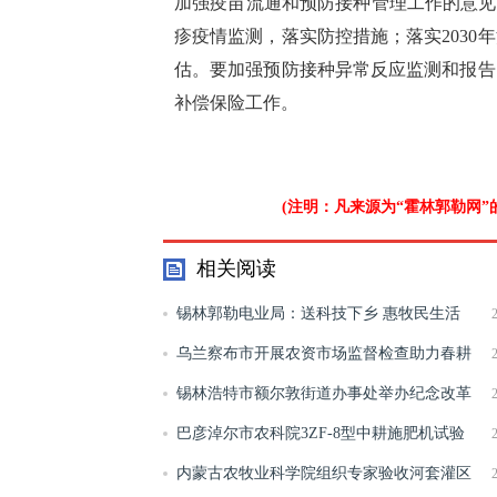
加强疫苗流通和预防接种管理工作的意见
疹疫情监测，落实防控措施；落实203
估。要加强预防接种异常反应监测和报告
补偿保险工作。
(注明：凡来源为“霍林郭勒网
相关阅读
锡林郭勒电业局：送科技下乡 惠牧民生活
乌兰察布市开展农资市场监督检查助力春耕
春播
锡林浩特市额尔敦街道办事处举办纪念改革
开放40周年集邮展
巴彦淖尔市农科院3ZF-8型中耕施肥机试验
成功
内蒙古农牧业科学院组织专家验收河套灌区