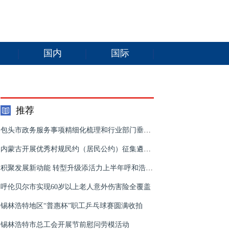
国内
国际
推荐
包头市政务服务事项精细化梳理和行业部门垂建系统对接工作全面展开
内蒙古开展优秀村规民约（居民公约）征集遴选和宣传推介活动
积聚发展新动能 转型升级添活力上半年呼和浩特市经济运行明显改善 为全面做好“六稳”工作落实“六保”任务提供有力支撑
呼伦贝尔市实现60岁以上老人意外伤害险全覆盖
锡林浩特地区“普惠杯”职工乒乓球赛圆满收拍
锡林浩特市总工会开展节前慰问劳模活动