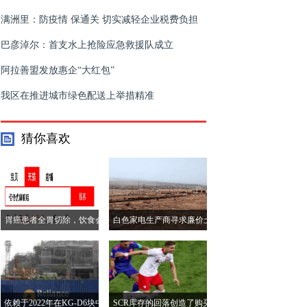
满洲里：防疫情 保通关 切实减轻企业税费负担
巴彦淖尔：首支水上抢险应急救援队成立
阿拉善盟发放惠企“大红包”
我区在推进城市绿色配送上举措精准
猜你喜欢
胃癌患者全胃切除，饮食会
白色家电生产商寻求廉价土
不会成为一个大问题
地来扩大PLI计划下的制造
业
依赖于2022年在KG-D6块中
SCR库存的回落创造了购买