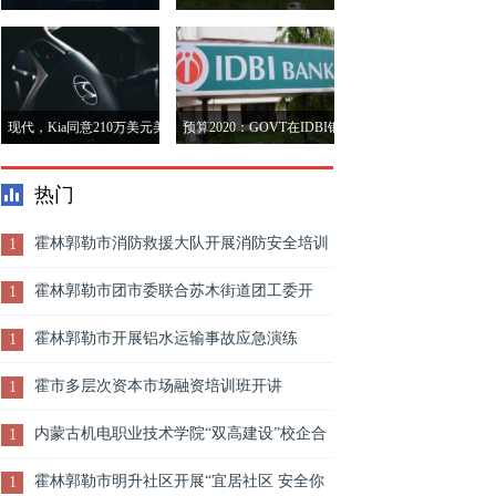
开发最深的气体发现的BP
机会 前景光明
现代，Kia同意210万美元美
预算2020：GOVT在IDBI银
国汽车安全民事罚款
行卸载股权，但LIC将参加
热门
其通话，说财务SECY Rajiv
Kumar
霍林郭勒市消防救援大队开展消防安全培训
1
演练活动
霍林郭勒市团市委联合苏木街道团工委开
1
展“送温暖、献爱心”捐赠衣物公益活动
霍林郭勒市开展铝水运输事故应急演练
1
霍市多层次资本市场融资培训班开讲
1
内蒙古机电职业技术学院“双高建设”校企合
1
作提升计划大会暨2020年度内蒙古霍林郭勒工业
霍林郭勒市明升社区开展“宜居社区 安全你
1