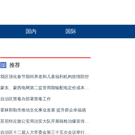
国内
国际
推荐
我区强化春节期间养老和儿童福利机构疫情防控
蒙东、蒙西电网第二监管周期输配电定价成本监审项目启动
自治区禁毒办部署禁毒工作
霍林郭勒市推动文化事业发展 提升群众幸福感
苏尼特左旗公安局治安大队开展辑枪治爆宣传活动
自治区十二届人大常委会第三十五次会议举行联组会议