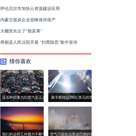
呼伦贝尔市加快云资源建设应用
内蒙古煤炭企业迎峰保供保产
大棚里长出了“致富果”
商都县人民法院开展 “扫黑除恶”集中宣传
猜你喜欢
这五种因素为印度汽车工业
康卡斯特以390亿美元的竞
创造了痛苦的衰退
标在天空拍卖中击败狐狸
我们的远程工作能力不断增
空气污染比法里达巴德的安