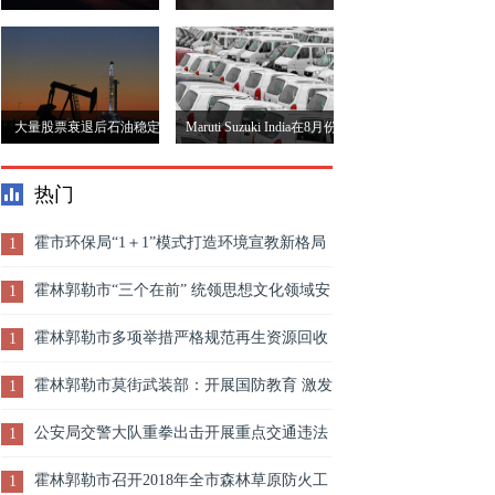
长那为什么生产力却没有
全极限高25倍
大量股票衰退后石油稳定
Maruti Suzuki India在8月份
报告生产11％
热门
霍市环保局“1＋1”模式打造环境宣教新格局
1
霍林郭勒市“三个在前” 统领思想文化领域安
1
全治理
霍林郭勒市多项举措严格规范再生资源回收
1
市场秩序
霍林郭勒市莫街武装部：开展国防教育 激发
1
爱国情怀
公安局交警大队重拳出击开展重点交通违法
1
行为整治行动
霍林郭勒市召开2018年全市森林草原防火工
1