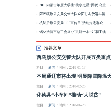
日”宣传咨询活动
2015内蒙古年度大学生“桃李之星”揭晓 乌兰
出席颁奖活动
阿巴嘎旗公安局交管大队全面打击货运车辆
违法行为
杭锦后旗公安局“110宣传日”活动走进群众
锡林浩特市总工会举办“共听一本书 ”职工线
下书友会活动
推荐文章
西乌旗公安交警大队开展五类重点
栏目：
新闻
/ 时间：2018-01-17
本周通辽市将出现 明显降雪降温
栏目：
新闻
/ 时间：2018-02-26
化德县“小车间”推动“大脱贫”
栏目：
新闻
/ 时间：2018-06-28