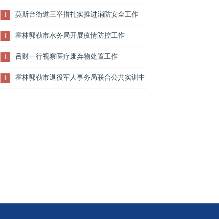
作会议
莫斯台街道三举措扎实推进消防安全工作
1
霍林郭勒市水务局开展疫情防控工作
1
吕财一行视察医疗废弃物处置工作
1
霍林郭勒市退役军人事务局联合公共实训中
1
心召开退役军人就业创业培训工作交流会