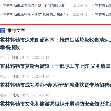
霍林郭勒市城管局强力整治达莱胡硕大街
统开展隔离
霍林郭勒
2018-05-11
霍林郭勒市绿环社区开展“鼠疫防治知识”宣
办非公企业
霍林郭勒市
2020-08-13
传活动
满结束
推荐文章
霍林郭勒市达来胡硕苏木：推进生活垃圾收集清运
幸福指数
栏目：
时政
/ 时间：2020-02-15
霍林郭勒市莫斯台街道：干部职工齐上阵 义务清雪
栏目：
时政
/ 时间：2020-11-20
霍林郭勒市成功举办“春风行动”就业扶贫专场招聘
栏目：
时政
/ 时间：2018-04-18
霍林郭勒市文化和旅游局组织开展消防安全知识讲