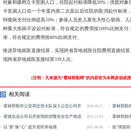
对象和建档立卡贫困人口，住院起付标准降低50%；优抚对象
卡贫困人口在一个年度内第二次及以后住院的取消起付标准，
特慢病支付比例提高10%；参保人员患儿童先天性心脏病、
种重大疾病不设起付标准，符合规定的费用按100%比例支
准，符合规定的费用按80%比例支付。
推进异地就医直接结算，实现跨省异地就医住院费用直接结算
现跨省异地就医直接结算339人次。
(注明：凡来源为“霍林郭勒网”的内容皆为本网原创或
相关阅读
霍林郭勒市公安局交管大队深入公交公司开
霍林郭勒
2020-06-27
展夏季交通安全检查
霍煤实业公司召开疫情防控暨安全生产推进
边产品质量
霍林郭勒
2021-12-03
会
以“新”换“心” 提升居民幸福感
疫”情面
2021-06-08