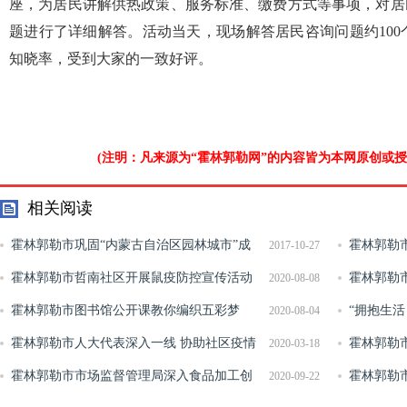
座，为居民讲解供热政策、服务标准、缴费方式等事项，对居
题进行了详细解答。活动当天，现场解答居民咨询问题约10
知晓率，受到大家的一致好评。
(注明：凡来源为“霍林郭勒网”的内容皆为本网原创或
相关阅读
霍林郭勒市巩固“内蒙古自治区园林城市”成
霍林郭勒
2017-10-27
果 全面提升园林绿化水平
霍林郭勒市哲南社区开展鼠疫防控宣传活动
霍林郭勒市
2020-08-08
霍林郭勒市图书馆公开课教你编织五彩梦
安全工作
“拥抱生活
2020-08-04
霍林郭勒市人大代表深入一线 协助社区疫情
霍林郭勒
2020-03-18
防控
霍林郭勒市市场监督管理局深入食品加工创
知识 常用
霍林郭勒
2020-09-22