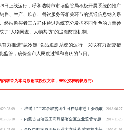
2月28日上线运行，呼和浩特市市场监管局积极开展系统的推广
销售、生产、贮存、餐饮服务等相关环节的流通信息纳入系
、终端购买者三方群体通过系统充分发挥不同角色的力量参
成了“人物同查、人物共防”的追溯防控机制。
有力推进“蒙冷链”食品追溯系统的运行，采取有力配套措
化监管，确保全市人民度过祥和喜庆的节日。
”的内容皆为本网原创或授权文章，未经授权转载必究)
辟谣！“二本录取贫困生可在锡市总工会领取
2020-03-09
2018-06-27
金秋助学基金”系虚假信息
内蒙古自治区工商局部署全区企业监管专题
2017-05-10
2017-11-23
工作
全区巾帼家政服务职业大赛落幕 杭桂林为获
2018-07-06
1970-01-01