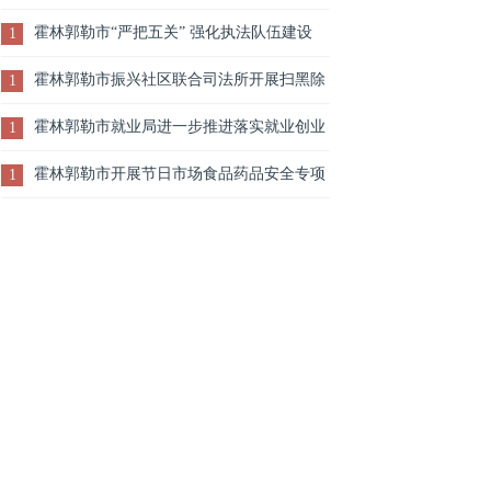
中蒙医医院开展“九九重阳敬老情 金秋送暖保安
霍林郭勒市“严把五关” 强化执法队伍建设
1
康”健康知识讲座
霍林郭勒市振兴社区联合司法所开展扫黑除
1
恶专项斗争宣传活动
霍林郭勒市就业局进一步推进落实就业创业
1
扶贫工作
霍林郭勒市开展节日市场食品药品安全专项
1
整治活动