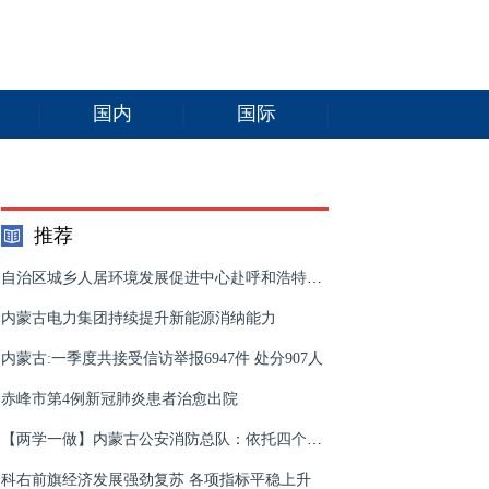
国内
国际
推荐
自治区城乡人居环境发展促进中心赴呼和浩特市、包头市开展中央巡视意见整改调研工作
内蒙古电力集团持续提升新能源消纳能力
内蒙古:一季度共接受信访举报6947件 处分907人
赤峰市第4例新冠肺炎患者治愈出院
【两学一做】内蒙古公安消防总队：依托四个载体统筹开展学习教育
科右前旗经济发展强劲复苏​ 各项指标平稳上升