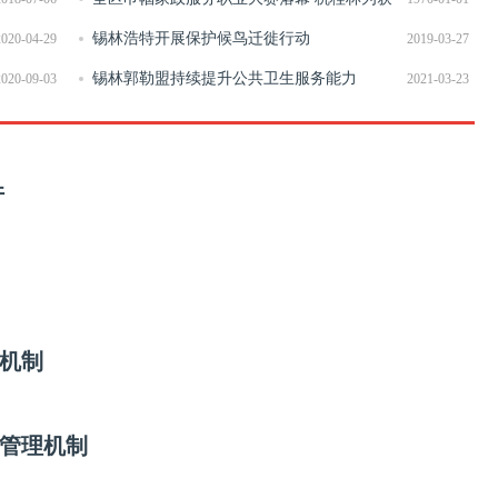
奖代表队颁奖
锡林浩特开展保护候鸟迁徙行动
2020-04-29
2019-03-27
锡林郭勒盟持续提升公共卫生服务能力
2020-09-03
2021-03-23
件
机制
管理机制