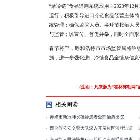
“蒙冷链”食品追溯系统应用自2020年1
运行，积极引导进口冷链食品经营主体将
统管理；确保监管人员、各环节接触人员
与监管；以宣传、督促并举，同时全面形
春节将至，呼和浩特市市场监管局将继续
施，进一步强化进口冷链食品全链条信息
(注明：凡来源为“霍林郭勒网
相关阅读
赤峰市新冠肺炎确诊患者全部治愈出院
西乌旗公安交警大队深入开展牧区涉牌涉证
交通违法行为专项整治行动
东乌旗人民法院执行一起机动车交通事故责