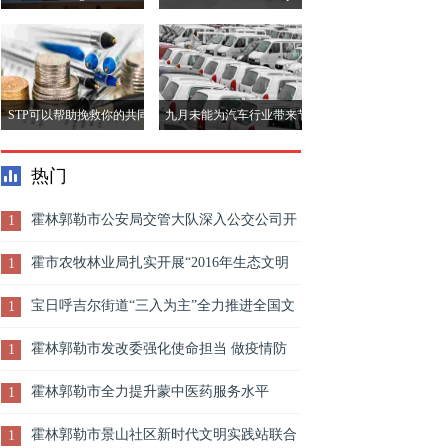
Ambani在&ldquo;在Otisha的
虚拟&rdquo;出席，在现场
制作 - 总结2018年&rdquo;
提供帮助
的全文
STP可以帮助挽救你的共同
九月未能为汽车行业带来节
基金组合吗？
日欢呼，尽管折扣折扣，现
热门
在寄托在排灯节上钉住了
霍林郭勒市公安局交管大队深入公交公司开
1
展夏季交通安全检查
霍市农牧林业局扎实开展“2016年生态文明
1
宣传周”活动
宝日呼吉尔街道“三入为主”全力推进全国文
1
明城市创建
霍林郭勒市发改委强化使命担当 做疫情防
1
控“守卫者”
霍林郭勒市全力提升蒙中医药服务水平
1
霍林郭勒市景山社区新时代文明实践站联合
1